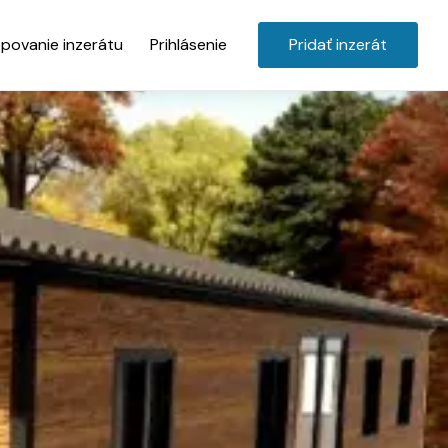
povanie inzerátu
Prihlásenie
Pridať inzerát