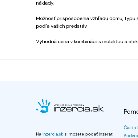
náklady.
Možnosť prispôsobenia vzhľadu domu, typu a v
podľa vašich predstáv
Výhodná cena v kombinácii s mobilitou a efe
Pom
Často 
Na
Inzercia.sk
si môžete podať inzerát
Podvod