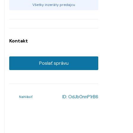
Všetky inzeráty predajcu
Kontakt
Poslať správu
ID:
OdJb0nnP1rB6
Nahlásiť