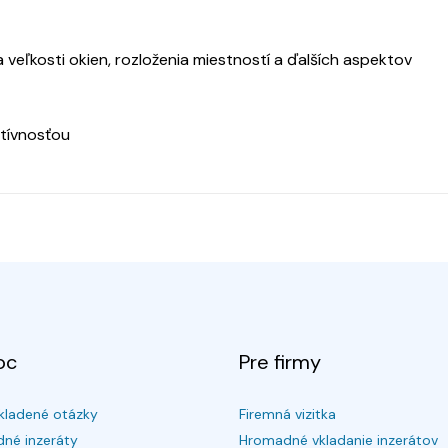
eľkosti okien, rozloženia miestností a ďalších aspektov
ktívnosťou
oc
Pre firmy
kladené otázky
Firemná vizitka
né inzeráty
Hromadné vkladanie inzerátov