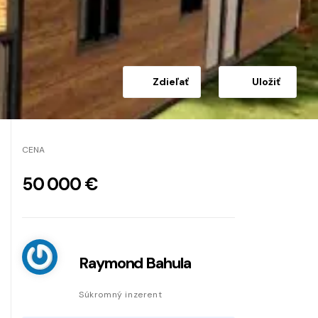
Zdieľať
Uložiť
CENA
50 000 €
Raymond Bahula
Súkromný inzerent