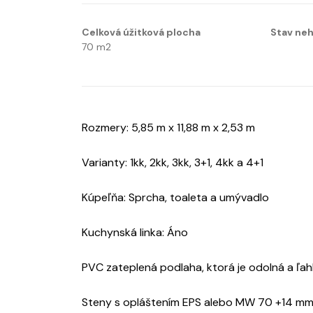
Celková úžitková plocha
Stav neh
70
m2
Rozmery: 5,85 m x 11,88 m x 2,53 m
Varianty: 1kk, 2kk, 3kk, 3+1, 4kk a 4+1
Kúpeľňa: Sprcha, toaleta a umývadlo
Kuchynská linka: Áno
PVC zateplená podlaha, ktorá je odolná a ľah
Steny s opláštením EPS alebo MW 70 +14 mm po