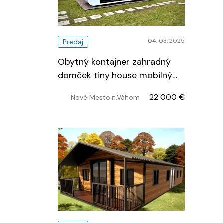
04. 03. 2025
Predaj
Obytný kontajner zahradný
domček tiny house mobilný
dom
…
22 000 €
Nové Mesto n.Váhom