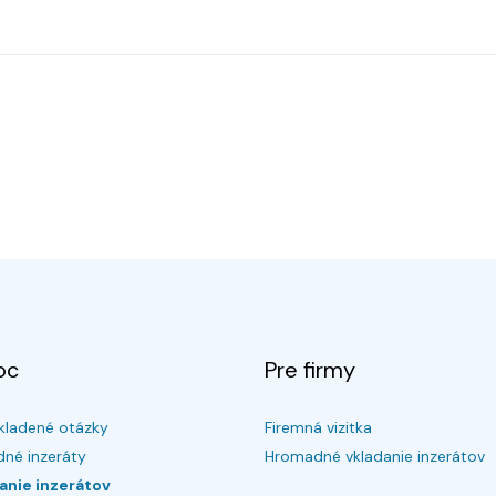
oc
Pre firmy
kladené otázky
Firemná vizitka
né inzeráty
Hromadné vkladanie inzerátov
anie inzerátov