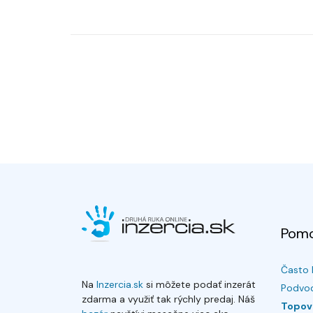
Pom
Často 
Na
Inzercia.sk
si môžete podať inzerát
Podvod
zdarma a využiť tak rýchly predaj. Náš
Topov