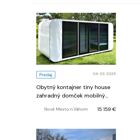
04. 03. 2025
Predaj
Obytný kontajner tiny house
zahradný domček mobilný
dom
…
15 159 €
Nové Mesto n.Váhom