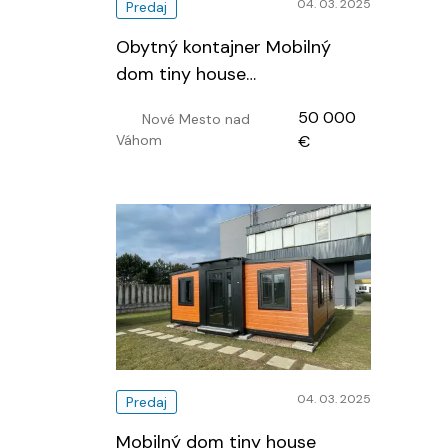
04. 03. 2025
Predaj
Obytný kontajner Mobilný
dom tiny house
…
50 000
Nové Mesto nad
Váhom
€
04. 03. 2025
Predaj
Mobilný dom tiny house