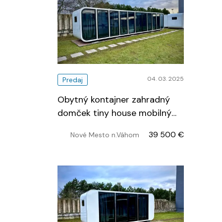
04. 03. 2025
Predaj
Obytný kontajner zahradný
domček tiny house mobilný
dom
…
39 500 €
Nové Mesto n.Váhom