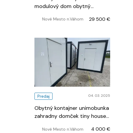
modulový dom obytný
kontajner
…
29 500 €
Nové Mesto n.Váhom
04. 03. 2025
Predaj
Obytný kontajner unimobunka
zahradny domček tiny house
…
4 000 €
Nové Mesto n.Váhom