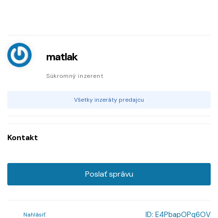
matlak
Súkromný inzerent
Všetky inzeráty predajcu
Kontakt
Poslať správu
ID:
E4PbapOPq6OV
Nahlásiť