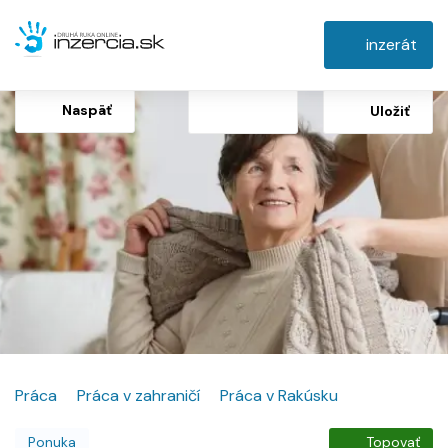
inzerát
Naspäť
Uložiť
Práca
Práca v zahraničí
Práca v Rakúsku
Ponuka
Topovať