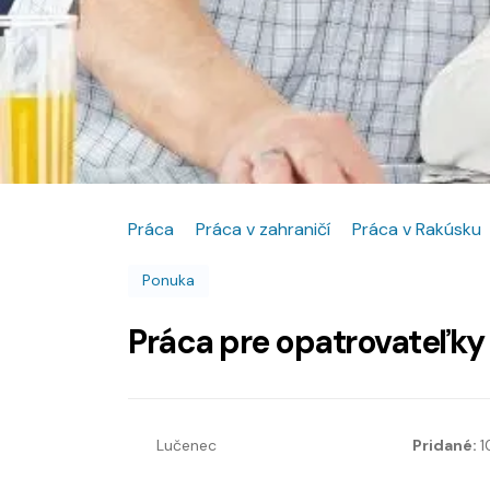
Práca
Práca v zahraničí
Práca v Rakúsku
Ponuka
Práca pre opatrovateľky 
Lučenec
Pridané:
1