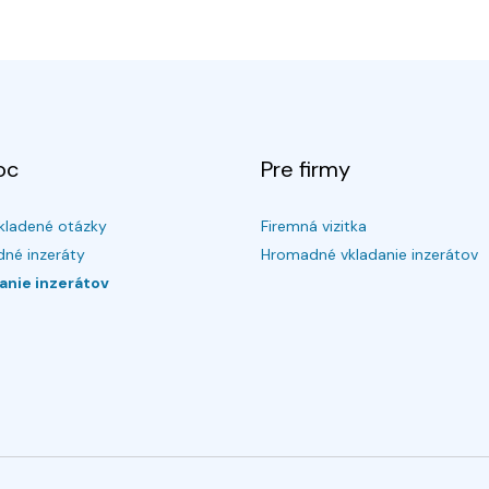
oc
Pre firmy
kladené otázky
Firemná vizitka
né inzeráty
Hromadné vkladanie inzerátov
anie inzerátov