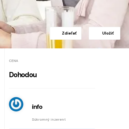
Zdieľať
Uložiť
CENA
Dohodou
info
Súkromný inzerent