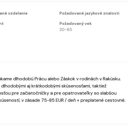
ané vzdelanie
Požadované jazykové znalosti
nt
Požadovaný vek
20-65
ame dlhodobú Prácu alebo Záskok v rodinách v Rakúsku.
s dlhodobými aj krátkodobými skúsenosťami, taktiež
itosťou pre začiatočníčky a pre opatrovateľky so slabšou
skúseností, v zásade 75-85 EUR / deň + preplatené cestovné.