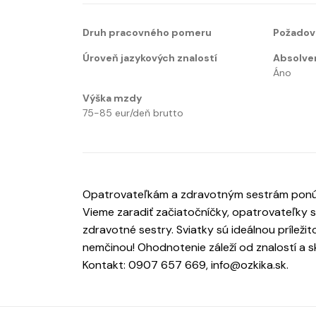
Druh pracovného pomeru
Požadov
Úroveň jazykových znalostí
Absolve
Áno
Výška mzdy
75-85 eur/deň brutto
Opatrovateľkám a zdravotným sestrám ponúk
Vieme zaradiť začiatočníčky, opatrovateľky 
zdravotné sestry. Sviatky sú ideálnou prílež
nemčinou! Ohodnotenie záleží od znalostí a 
Kontakt: 0907 657 669, info@ozkika.sk.