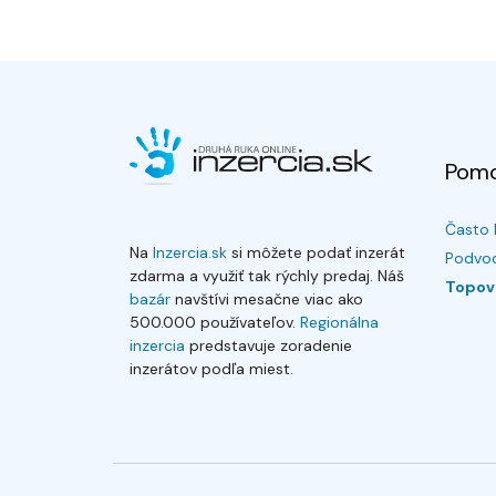
Pom
Často 
Na
Inzercia.sk
si môžete podať inzerát
Podvod
zdarma a využiť tak rýchly predaj. Náš
Topov
bazár
navštívi mesačne viac ako
500.000 používateľov.
Regionálna
inzercia
predstavuje zoradenie
inzerátov podľa miest.