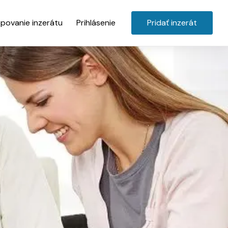
povanie inzerátu
Prihlásenie
Pridať inzerát