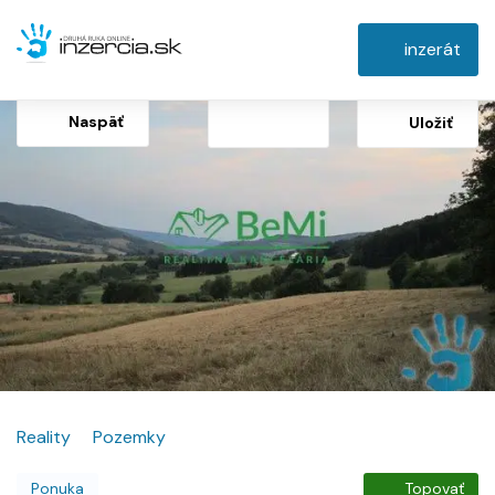
inzerát
Naspäť
Uložiť
Reality
Pozemky
Ponuka
Topovať