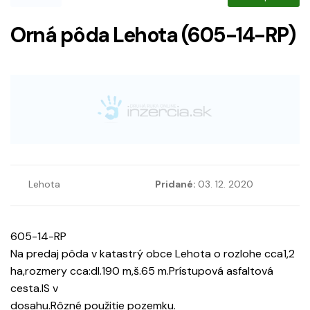
Orná pôda Lehota (605-14-RP)
Lehota
Pridané:
03. 12. 2020
605-14-RP
Na predaj pôda v katastrý obce Lehota o rozlohe cca1,2
ha,rozmery cca:dl.190 m,š.65 m.Prístupová asfaltová
cesta.IS v
dosahu.Rôzné použitie pozemku.