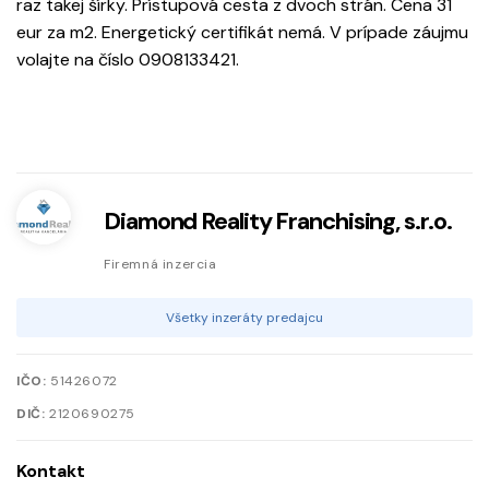
raz takej šírky. Prístupová cesta z dvoch strán. Cena 31
eur za m2. Energetický certifikát nemá. V prípade záujmu
volajte na číslo 0908133421.
Diamond Reality Franchising, s.r.o.
Firemná inzercia
Všetky inzeráty predajcu
IČO:
51426072
DIČ:
2120690275
Kontakt