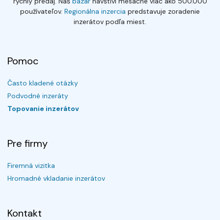
rýchly predaj. Náš
bazár
navštívi mesačne viac ako 500.000
používateľov.
Regionálna inzercia
predstavuje zoradenie
inzerátov podľa miest.
Pomoc
Často kladené otázky
Podvodné inzeráty
Topovanie inzerátov
Pre firmy
Firemná vizitka
Hromadné vkladanie inzerátov
Kontakt