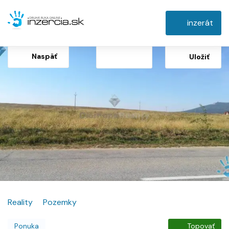
inzerát
Naspäť
Uložiť
Reality
Pozemky
Ponuka
Topovať