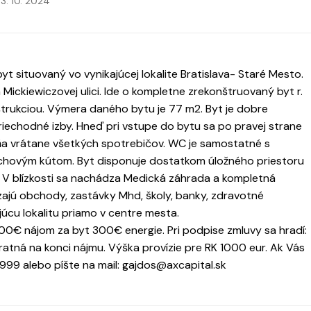
3. 10. 2024
 situovaný vo vynikajúcej lokalite Bratislava- Staré Mesto.
ickiewiczovej ulici. Ide o kompletne zrekonštruovaný byt r.
trukciou. Výmera daného bytu je 77 m2. Byt je dobre
iechodné izby. Hneď pri vstupe do bytu sa po pravej strane
ňa vrátane všetkých spotrebičov. WC je samostatné s
chovým kútom. Byt disponuje dostatkom úložného priestoru
 V blízkosti sa nachádza Medická záhrada a kompletná
zajú obchody, zastávky Mhd, školy, banky, zdravotné
ajúcu lokalitu priamo v centre mesta.
0€ nájom za byt 300€ energie. Pri podpise zmluvy sa hradí:
atná na konci nájmu. Výška provízie pre RK 1000 eur. Ak Vás
 999 alebo píšte na mail: gajdos@axcapital.sk