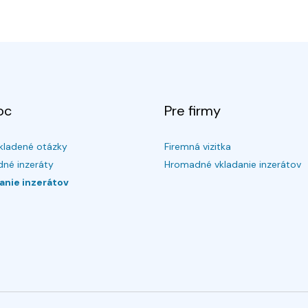
oc
Pre firmy
kladené otázky
Firemná vizitka
né inzeráty
Hromadné vkladanie inzerátov
anie inzerátov