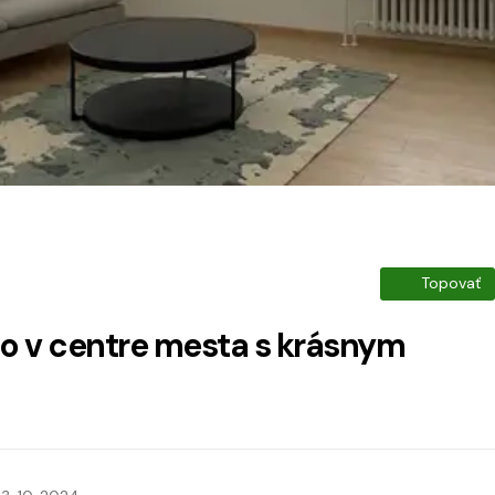
Topovať
mo v centre mesta s krásnym