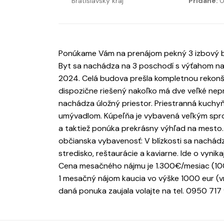
Bratislavský kraj
Pridané:
0
Ponúkame Vám na prenájom pekný 3 izbový byt
Byt sa nachádza na 3 poschodí s výťahom na M
2024. Celá budova prešla kompletnou rekonš
dispozične riešený nakoľko má dve veľké nepr
nachádza úložný priestor. Priestranná kuchy
umývadlom. Kúpeľňa je vybavená veľkým spr
a taktiež ponúka prekrásny výhľad na mesto.
občianska vybavenosť: V blízkosti sa nachád
stredisko, reštaurácie a kaviarne. Ide o vynik
Cena mesačného nájmu je 1.300€/mesiac (100
1 mesačný nájom kaucia vo výške 1000 eur (vr
daná ponuka zaujala volajte na tel. 0950 717