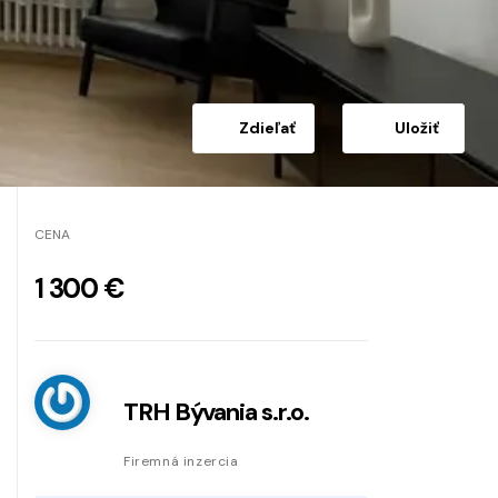
Zdieľať
Uložiť
CENA
1 300 €
TRH Bývania s.r.o.
Firemná inzercia