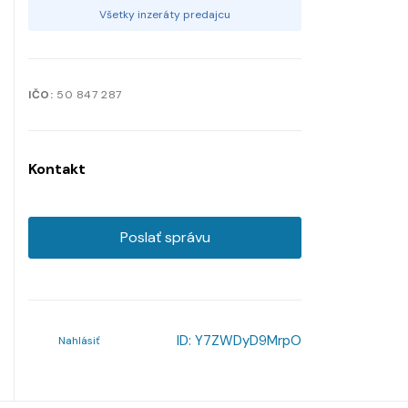
Všetky inzeráty predajcu
IČO:
50 847 287
Kontakt
Poslať správu
ID:
Y7ZWDyD9MrpO
Nahlásiť