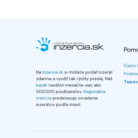
Pom
Často 
Na
Inzercia.sk
si môžete podať inzerát
Podvod
zdarma a využiť tak rýchly predaj. Náš
Topov
bazár
navštívi mesačne viac ako
500.000 používateľov.
Regionálna
inzercia
predstavuje zoradenie
inzerátov podľa miest.