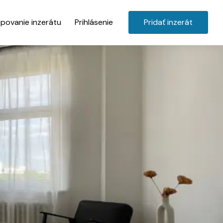
povanie inzerátu
Prihlásenie
Pridať inzerát