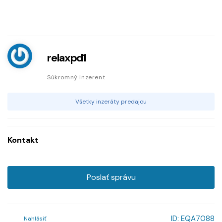
relaxpd1
Súkromný inzerent
Všetky inzeráty predajcu
Kontakt
Poslať správu
ID:
EQA7088
Nahlásiť