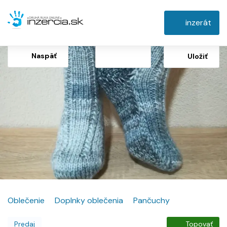
inzerát
Naspäť
Uložiť
Oblečenie
Doplnky oblečenia
Pančuchy
Predaj
Topovať