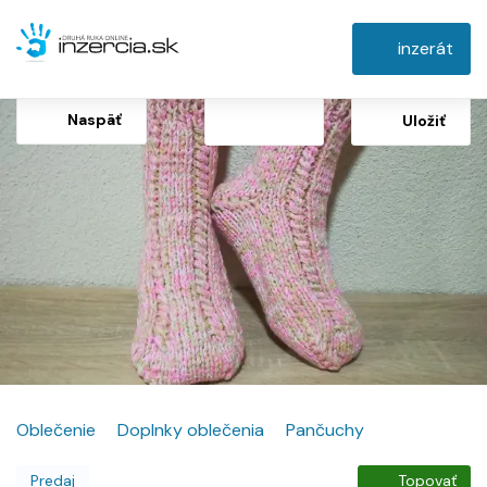
inzerát
Naspäť
Uložiť
Oblečenie
Doplnky oblečenia
Pančuchy
Predaj
Topovať