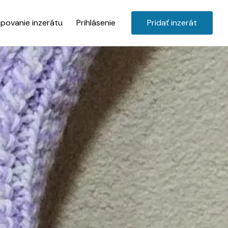
povanie inzerátu
Prihlásenie
Pridať inzerát