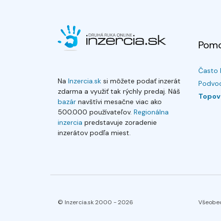
Pom
Často 
Na
Inzercia.sk
si môžete podať inzerát
Podvod
zdarma a využiť tak rýchly predaj. Náš
Topov
bazár
navštívi mesačne viac ako
500.000 používateľov.
Regionálna
inzercia
predstavuje zoradenie
inzerátov podľa miest.
© Inzercia.sk 2000 -
2026
Všeobe