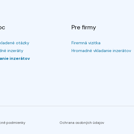
oc
Pre firmy
kladené otázky
Firemná vizitka
né inzeráty
Hromadné vkladanie inzerátov
anie inzerátov
cné podmienky
Ochrana osobných údajov