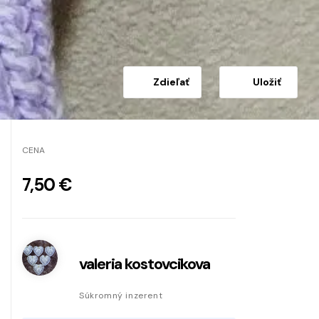
Zdieľať
Uložiť
CENA
7,50 €
valeria kostovcikova
Súkromný inzerent