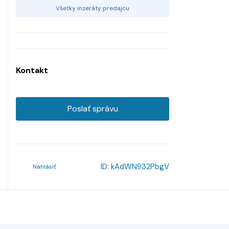
Všetky inzeráty predajcu
Kontakt
Poslať správu
ID:
kAdWN932PbgV
Nahlásiť