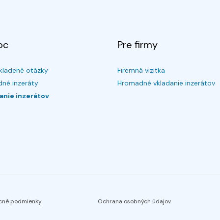
oc
Pre firmy
kladené otázky
Firemná vizitka
né inzeráty
Hromadné vkladanie inzerátov
anie inzerátov
cné podmienky
Ochrana osobných údajov