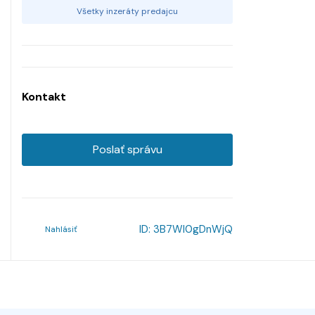
Všetky inzeráty predajcu
Kontakt
Poslať správu
ID:
3B7Wl0gDnWjQ
Nahlásiť