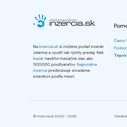
Pom
Často 
Na
Inzercia.sk
si môžete podať inzerát
Podvod
zdarma a využiť tak rýchly predaj. Náš
Topov
bazár
navštívi mesačne viac ako
500.000 používateľov.
Regionálna
inzercia
predstavuje zoradenie
inzerátov podľa miest.
© Inzercia.sk 2000 -
2026
Všeobe