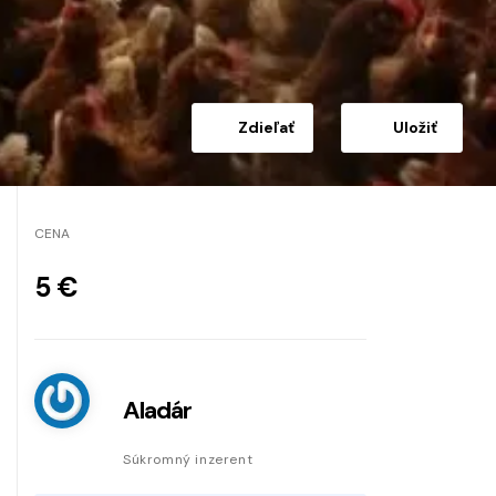
Zdieľať
Uložiť
CENA
5 €
Aladár
Súkromný inzerent