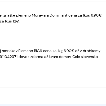
nej znaške plemeno Moravia a Domimant cena za 1kus 6.90€.
za 1kus 12€.
aj moriakov Plemeno BIG6 cena za 1kg 6.90€ až z drobkamy
0911042371 dovoz zdarma až kvam domov. Cele slovensko