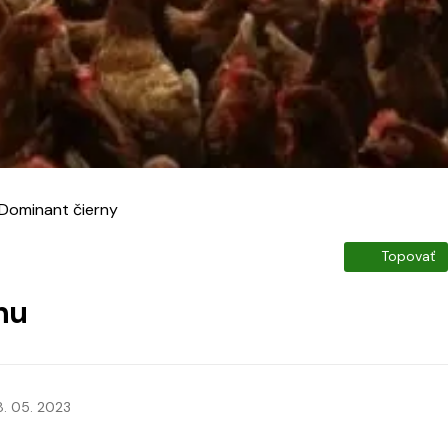
Dominant čierny
Topovať
nu
8. 05. 2023