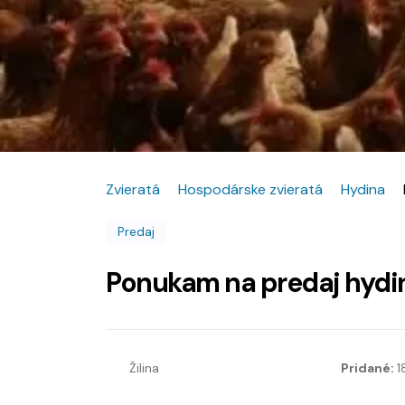
Zvieratá
Hospodárske zvieratá
Hydina
Predaj
Ponukam na predaj hydi
Žilina
Pridané:
1