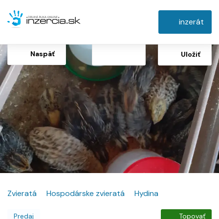
inzerát
Naspäť
Uložiť
Zvieratá
Hospodárske zvieratá
Hydina
Predaj
Topovať