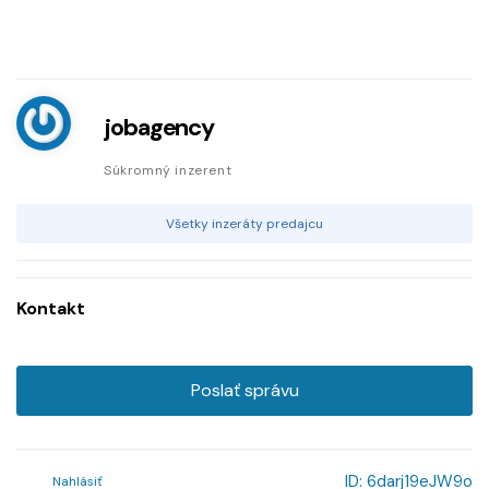
jobagency
Súkromný inzerent
Všetky inzeráty predajcu
Kontakt
Poslať správu
ID:
6darj19eJW9o
Nahlásiť