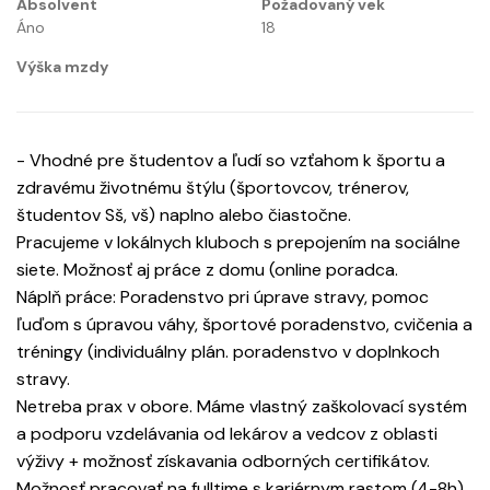
Absolvent
Požadovaný vek
Áno
18
Výška mzdy
- Vhodné pre študentov a ľudí so vzťahom k športu a
zdravému životnému štýlu (športovcov, trénerov,
študentov Sš, vš) naplno alebo čiastočne.
Pracujeme v lokálnych kluboch s prepojením na sociálne
siete. Možnosť aj práce z domu (online poradca.
Náplň práce: Poradenstvo pri úprave stravy, pomoc
ľuďom s úpravou váhy, športové poradenstvo, cvičenia a
tréningy (individuálny plán. poradenstvo v doplnkoch
stravy.
Netreba prax v obore. Máme vlastný zaškolovací systém
a podporu vzdelávania od lekárov a vedcov z oblasti
výživy + možnosť získavania odborných certifikátov.
Možnosť pracovať na fulltime s kariérnym rastom (4-8h)