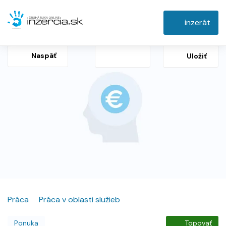
inzerát
Naspäť
Uložiť
Práca
Práca v oblasti služieb
Ponuka
Topovať