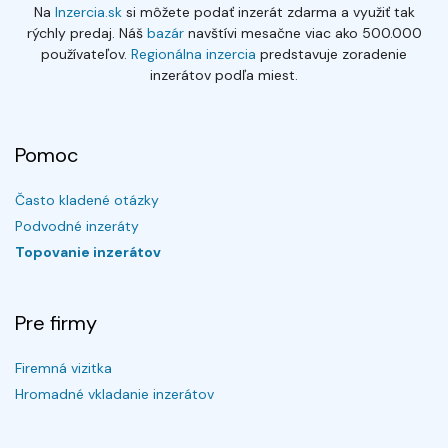
Na
Inzercia.sk
si môžete podať inzerát zdarma a využiť tak
rýchly predaj. Náš
bazár
navštívi mesačne viac ako 500.000
používateľov.
Regionálna inzercia
predstavuje zoradenie
inzerátov podľa miest.
Pomoc
Často kladené otázky
Podvodné inzeráty
Topovanie inzerátov
Pre firmy
Firemná vizitka
Hromadné vkladanie inzerátov