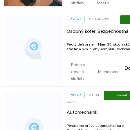
služieb
Mesto
Ponuka
09. 04. 2026
Osobný šofér, Bezpečnostná
Pekný deň prajem. Mám 35rokov a sk
šťastie a ním je, aby som slúžil niekomu
váži ambiciózneho, slušného, nefajčiar
žiadne drogy, ako je tomu dnes trend
flexibilného človeka, ktorý má rád výz
Práca v
D
akéhokoľvek rázu v oblasti ochrany-som
oblasti
Michalovce
služieb
Ponuka
23. 03.
Topovať
2026
Automechanik
Ponúkame prácu automechanika v