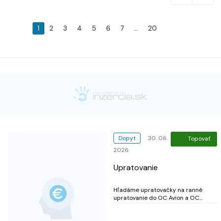
1
2
3
4
5
6
7
...
20
Dopyt
30. 06.
Topovať
2026
Upratovanie
Hľadáme upratovačky na ranné
upratovanie do OC Avion a OC
Eurovea do obchodov s oblečením.
Pracuje sa od 7.00 do 10.00 každý