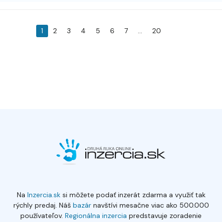
1
2
3
4
5
6
7
...
20
Na
Inzercia.sk
si môžete podať inzerát zdarma a využiť tak
rýchly predaj. Náš
bazár
navštívi mesačne viac ako 500.000
používateľov.
Regionálna inzercia
predstavuje zoradenie