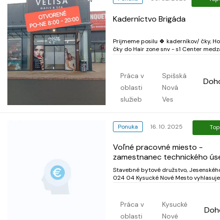
Kaderníctvo Brigáda
Prijmeme posilu 🍀 kaderníkov/ čky, Holičov/
čky do Hair zone snv - s1 Center medz
Spišská nová ves Podmienky: - Min. Kurz.
ideálne vyučenie v odbore - príjemné
vystupovanie - komunikativnosť -
Práca v
Spišská
Doh
dochvíľnosť - ochota pracovať cez víkendy -
oblasti
Nová
zodpov...
služieb
Ves
Ponuka
16. 10. 2025
Top
Voľné pracovné miesto -
zamestnanec technického ús
Stavebné bytové družstvo, Jesenského
024 04 Kysucké Nové Mesto vyhlasuje
výberové konanie na voľnú pracovnú p
zamestnanec technického úseku. miesto
výkonu práce: Jesenského 1347, 024 
Práca v
Kysucké
Doh
Kysucké Nové Mesto mzdové podmienky
oblasti
Nové
(brutto. 1200 EU...