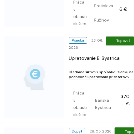
deň.
Práca
Bratislava
6 €
v
-
oblasti
Ružinov
služieb
Ponuka
23. 06.
Topovať
2026
Upratovanie B. Bystrica
Hľadáme šikovnú, spoľahlivú žienku na
poobedné upratovanie priestorov v B.
Bystrici. Úväzok: 3,5hod. Po-pia Mzda:
370, - / mesiac Nástup: 1.7. 2026
Práca
370
v
Banská
€
oblasti
Bystrica
služieb
Dopyt
28. 05. 2026
Topo