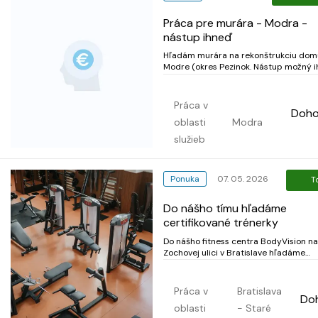
Práca pre murára - Modra -
nástup ihneď
Hľadám murára na rekonštrukciu dom
Modre (okres Pezinok. Nástup možný i
• 10 - 15 EUR/podľa skúseností • viac 
samostatného človeka • týždenné
vyplácanie • odvoz zabezpečený Pezin
Práca v
Doh
Modra • náradie aj materiál zabezpeč
oblasti
Modra
Hľadám spoľahlivého...
služieb
Ponuka
07. 05. 2026
T
Do nášho tímu hľadáme
certifikované trénerky
Do nášho fitness centra BodyVision na
Zochovej ulici v Bratislave hľadáme
certifikované trénerky. Ak máte záujem stať sa
súčasťou nášho tímu, ozvite sa nám na
info@bodyvision.sk
Práca v
Bratislava
Do
oblasti
- Staré