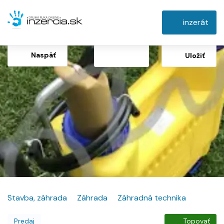
inzerát
Naspäť
Uložiť
Stavba, záhrada
Záhrada
Záhradná technika
Predaj
Topovať