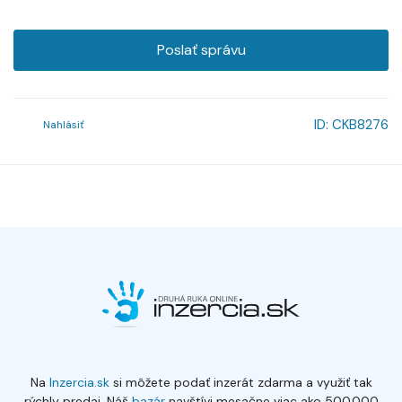
Poslať správu
ID:
CKB8276
Nahlásiť
Na
Inzercia.sk
si môžete podať inzerát zdarma a využiť tak
rýchly predaj. Náš
bazár
navštívi mesačne viac ako 500.000