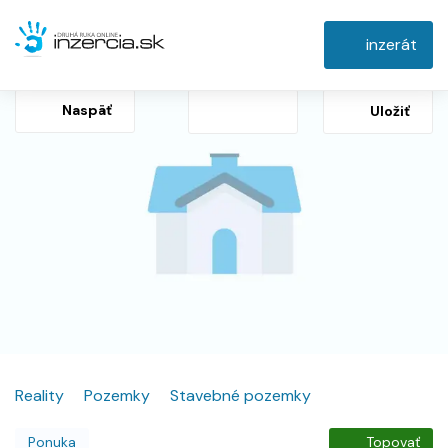
inzerát
Naspäť
Uložiť
Reality
Pozemky
Stavebné pozemky
Ponuka
Topovať