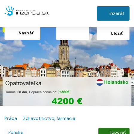
inzerát
Naspäť
Uložiť
Práca
Zdravotníctvo, farmácia
Ponuka
Topovať