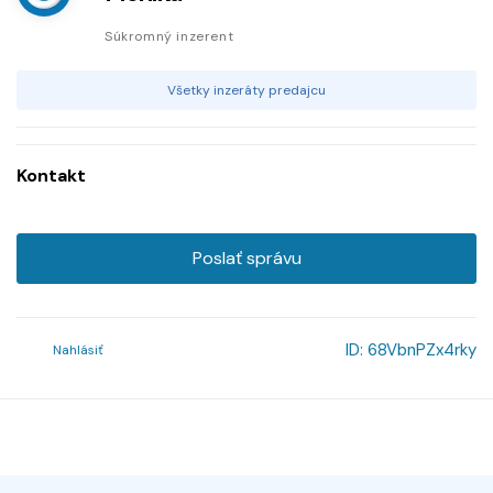
Súkromný inzerent
Všetky inzeráty predajcu
Kontakt
Poslať správu
ID:
68VbnPZx4rky
Nahlásiť