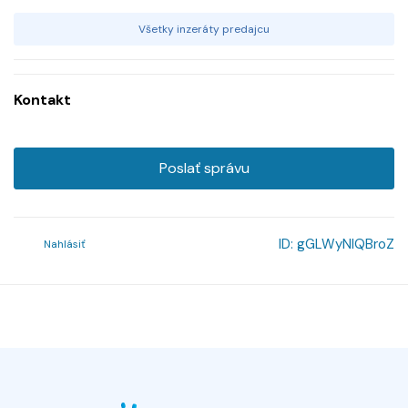
Všetky inzeráty predajcu
Kontakt
Poslať správu
ID:
gGLWyNlQBroZ
Nahlásiť