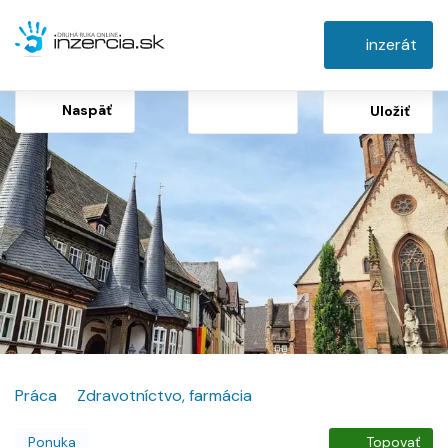
inzerát
Naspäť
Uložiť
Práca
Zdravotníctvo, farmácia
Ponuka
Topovať