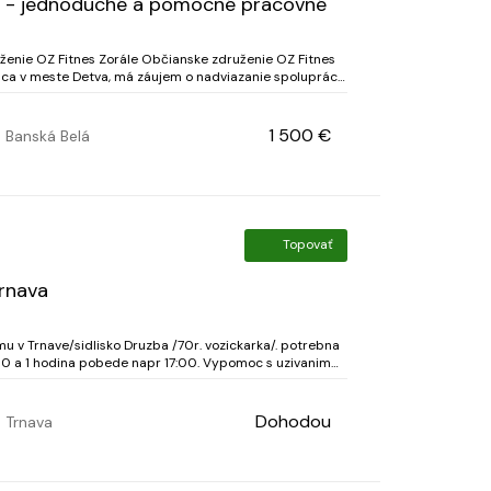
e - jednoduché a pomocné pracovné
enie OZ Fitnes Zorále Občianske združenie OZ Fitnes
iaca v meste Detva, má záujem o nadviazanie spolupráce
izáciami, ktoré by nám vedeli ponúknuť p...
1 500 €
Banská Belá
Topovať
rnava
 v Trnave/sidlisko Druzba /70r. vozickarka/. potrebna
0 a 1 hodina pobede napr 17:00. Vypomoc s uzivanim
nie 1 izbovy byt, pomoc pri jedeni a toalet...
Dohodou
Trnava