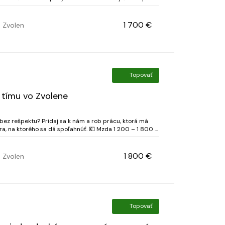
bilnú prácu a férový prístup ✅ Dl...
1 700 €
Zvolen
Topovať
 tímu vo Zvolene
 bez rešpektu? Pridaj sa k nám a rob prácu, ktorá má
 sa dá spoľahnúť. 💶 Mzda 1 200 – 1 800 €
Netto 👉 podľa skúseností, šikovnosti a prístupu k práci ⚒️ Náplň práce...
1 800 €
Zvolen
Topovať