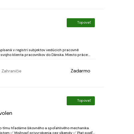
Topovať
písaná v registri subjektov vedúcich pracovné
 klienta pracovníkov do Dánska. Miesto práce:
erg, Dánsko Rozsah povinností: Práca v dielni, zváranie rôznych druhov oceľov...
Zadarmo
Zahraničie
Topovať
volen