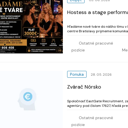
Hostess a stage perform
Hľadáme nové tváre do nášho tímu v bratislave Do exkluzívneho ente
centre Bratislavy prijmeme komunikatívne 
Hostesing a komunikácia s hosťami Sta
Ostatné pracovné
pozície
Me
Ponuka
28. 05. 2026
Zvárač Nórsko
Spoločnosť EastGate Recruitment, za
agentúry pod číslom 17627, hľadá pre svojho
Ostatné pracovné
pozície