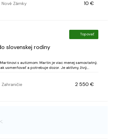
10 €
Nové Zámky
Topovať
do slovenskej rodiny
artinovi s autizmom. Martin je viac menej samostatný,
rňovať a potrebuje dozor. Je aktívny, živý,
í. Čo sa týka komunikácie, vyjadruj...
2 550 €
Zahraničie