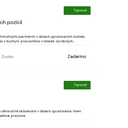
Topovať
h pozícií
lhoročnými partnermi v oblasti upratovacích služieb,
 v kuchyni. pracovníkov v sklade, výrobných
v, pracovníkov v zberni a čistiarni prádla, chyžn...
Zadarmo
Zvolen
Topovať
dlhoročné skúsenosti v oblasti upratovania. Viem
ahlivá, precízna.