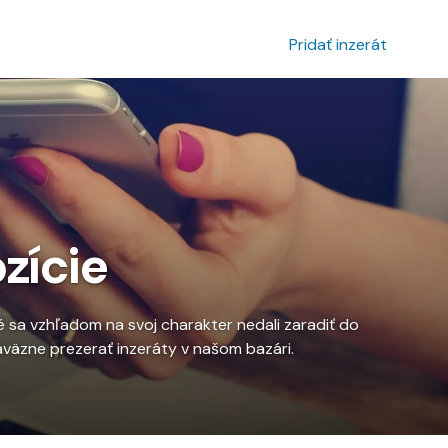
povanie inzerátu
Prihlásenie
Pridať inzerát
zície
 sa vzhľadom na svoj charakter nedali zaradiť do
záväzne prezerať inzeráty v našom bazári.