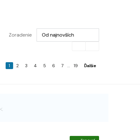
Vyberte možnosť
Zoradenie
Od najnovších
1
2
3
4
5
6
7
...
19
Ďalšie