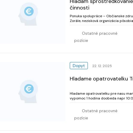
Hladam sprostredkovani
činnosti
Ponuka spolupráce – Občianske združ
Zorále, nezisková organizácia pôsob
s firmami, výrobnými podnikmi a organ
Ostatné pracovné
pozície
Dopyt
22. 12. 2025
Hladame opatrovatelku T
Hladame opatrovatelku pre nasu mamu
vypomoc 1 hodina doobeda napr 10:0
liekov, hygyena, drobny nakup a uprata
Ostatné pracovné
pozície