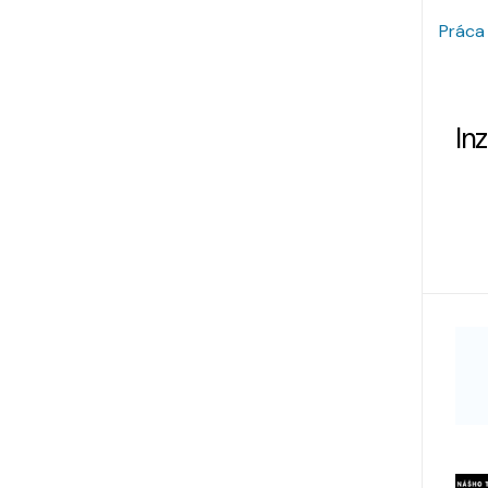
Práca
In