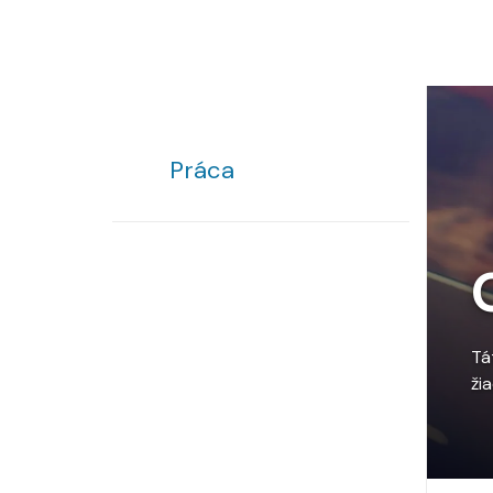
Práca
Tá
ži