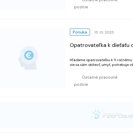
pozície
Ponuka
15. 10. 2025
Opatrovateľka k dieťaťu 
Hľadáme opatrovateľku k 11 ročnému M
vie sa sám obliecť, umyť, potrebuje však usme
kreatívny (rád pláva, skladá lego, kresl
Ostatné pracovné
pozície