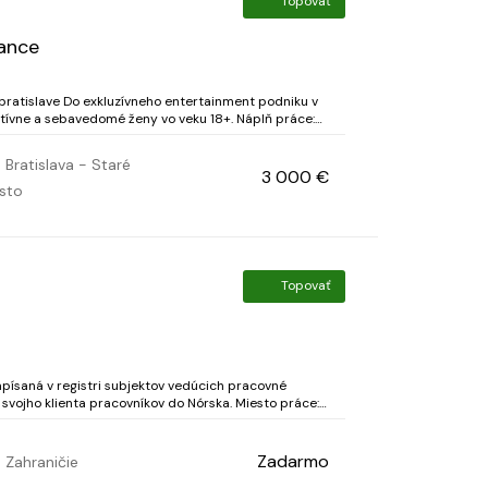
Topovať
ance
rtainment podniku v
a sebavedomé ženy vo veku 18+. Náplň práce:
rostlivosť o príjemnú atmosféru podniku Sta...
Bratislava - Staré
3 000 €
sto
Topovať
písaná v registri subjektov vedúcich pracovné
 klienta pracovníkov do Nórska. Miesto práce:
Bergen Požiadavky: pracovné skúsenosti platný certifikát 141 TiG – prosíme, uveď...
Zadarmo
Zahraničie