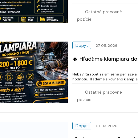
zručností, samostatnosti a praxe ✅ Sta
Ostatné pracovné
pozície
Dopyt
27. 05. 2026
🔥 Hľadáme klampiara do
Nebaví ťa robiť za smiešne peniaze a
hodnotu. Hľadáme šikovného klampiara, na ktorého
Ostatné pracovné
pozície
Dopyt
01. 03. 2026