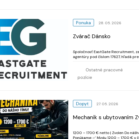
Ponuka
28. 05. 2026
Zvárač Dánsko
Spoločnosť EastGate Recruitment, za
agentúry pod číslom 17627, hľadá pre svojho
Esbj
Ostatné pracovné
pozície
Dopyt
27. 05. 2026
Mechanik s ubytovaním Z
1200 – 1700 € netto | Zvolen Do nášho tímu hľadáme šikovného a spoľahlivého mechanika.
Ponúkame: ✅ Mzdu 1200 – 1700 € v čistom ✅ Možnosť privyrobenia cez víkendy ✅ Plat podľa