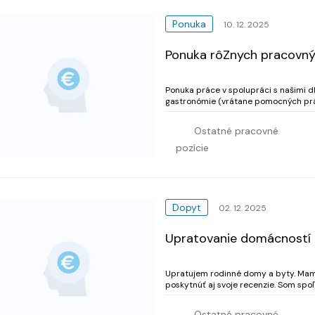
Ponuka
10. 12. 2025
Ponuka rôZnych pracovnýc
Ponuka práce v spolupráci s našimi d
gastronómie (vrátane pomocných prác
pracovníkov, operátorov výroby, muráro
Ostatné pracovné
pozície
Dopyt
02. 12. 2025
Upratovanie domácností
Upratujem rodinné domy a byty. Mam 
poskytnúť aj svoje recenzie. Som spoľ
Ostatné pracovné