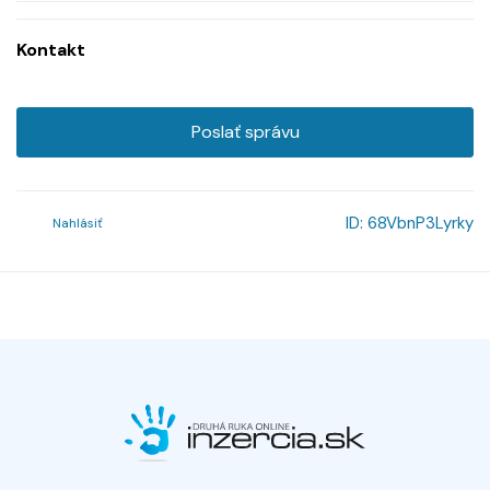
Kontakt
Poslať správu
ID:
68VbnP3Lyrky
Nahlásiť