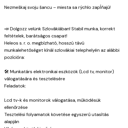
Nezmeškaj svoju šancu – miesta sa rýchlo zapĺňajú!
📣 Dolgozz velünk Szlovákiában! Stabil munka, korrekt
feltételek, barátságos csapat!
Heleos s. r. o. megbízható, hosszú távú
munkalehetőséget kínál szlovákiai telephelyén az alábbi
pozícióra:
🛠 Munkatárs elektronikai eszközök (Lcd tv, monitor)
válogatására és tesztelésére
Feladatok:
Lcd tv-k és monitorok válogatása, működésük
ellenőrzése
Tesztelési folyamatok követése egyszerű utasítás
alapján