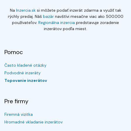
Na
Inzercia.sk
si môžete podať inzerát zdarma a využiť tak
rýchly predaj. Náš
bazár
navštívi mesačne viac ako 500.000
používateľov.
Regionálna inzercia
predstavuje zoradenie
inzerátov podľa miest.
Pomoc
Často kladené otázky
Podvodné inzeráty
Topovanie inzerátov
Pre firmy
Firemná vizitka
Hromadné vkladanie inzerátov