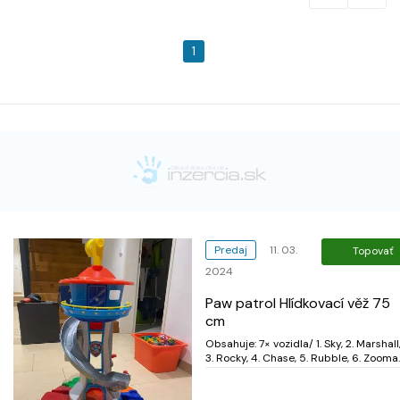
1
Predaj
11. 03.
Topovať
2024
Paw patrol Hlídkovací věž 75
cm
Obsahuje: 7× vozidla/ 1. Sky, 2. Marshall,
3. Rocky, 4. Chase, 5. Rubble, 6. Zooma
a Ryder. Součástí jsou i malé figurky
(celkem 8. Ovládací centrum perfektně