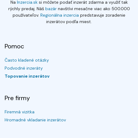
Na
Inzercia.sk
si môžete podať inzerát zdarma a využiť tak
rýchly predaj. Náš
bazár
navštívi mesačne viac ako 500.000
používateľov.
Regionálna inzercia
predstavuje zoradenie
inzerátov podľa miest.
Pomoc
Často kladené otázky
Podvodné inzeráty
Topovanie inzerátov
Pre firmy
Firemná vizitka
Hromadné vkladanie inzerátov