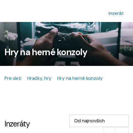
inzerát
Hry na herné konzoly
Pre deti
Hračky, hry
Hry na herné konzoly
Od najnovších
Inzeráty