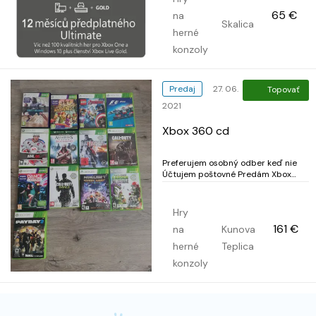
Ultimate +++ Xbox Game Pass
65 €
na
Ultimate 12 mesiacov Vám
Skalica
zabezpečí 12 mesačné predplatné
herné
na - Game Pass...
konzoly
Predaj
27. 06.
Topovať
2021
Xbox 360 cd
Preferujem osobný odber keď nie
Účtujem poštovné Predám Xbox
360 cd 1. Nike+Kinect Training 15€ 2.
Kinect Adventures 10€ 3. Lego
Marvel Avengers 14€ 4. F1 2012 10€
Hry
5. NHL 08 9€ 6. Assassin's Creed
161 €
na
Kunova
Brotherhood 10€ 7. Battlefield 4 9€
8. C...
herné
Teplica
konzoly