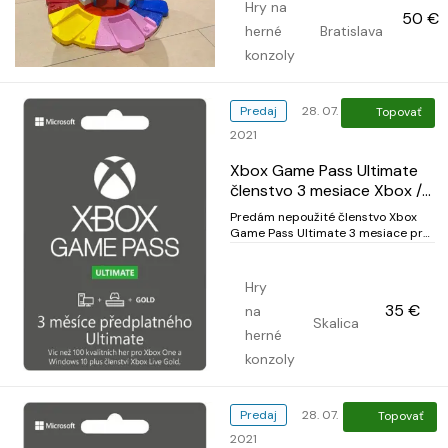
funguje, se světlem a zvukem. Za
Hry na
50 €
výtahem je krabice s náhradními díly
herné
Bratislava
pro Chase a Marshalla...
konzoly
Predaj
28. 07.
Topovať
2021
Xbox Game Pass Ultimate
členstvo 3 mesiace Xbox /
Pc win 10
Predám nepoužité členstvo Xbox
Game Pass Ultimate 3 mesiace pre
Xbox One / Xbox Series X / S /
Windows +++ 3 mesiace + 1 mesiac
Zdarma = 4 mesiace Ultimate +++
Hry
Xbox Game Pass Ultimate 4
35 €
na
mesiace Vám zabezpečí 4 mesačné
Skalica
predplatné na - Game Pass pre
herné
Xbox...
konzoly
Predaj
28. 07.
Topovať
2021