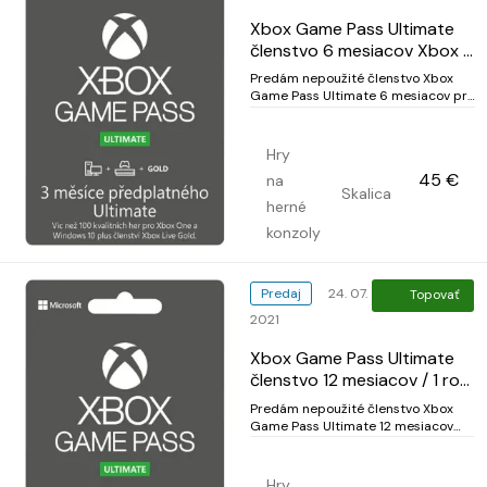
Xbox Game Pass Ultimate
členstvo 6 mesiacov Xbox /
Pc win 10
Predám nepoužité členstvo Xbox
Game Pass Ultimate 6 mesiacov pre
Xbox One / Xbox Series X / S /
Windows +++ 6 mesiacov + 1 mesiac
zdarma = 7 mesiacov Ultimate +++
Hry
Xbox Game Pass Ultimate 6
45 €
na
mesiacov Vám zabezpečí 6
Skalica
mesačné predplatné na - Game
herné
Pass pre...
konzoly
Predaj
24. 07.
Topovať
2021
Xbox Game Pass Ultimate
členstvo 12 mesiacov / 1 rok
/ PC win 10
Predám nepoužité členstvo Xbox
Game Pass Ultimate 12 mesiacov
pre Xbox One / Xbox Series X / S /
Windows +++ 12 mesiacov + 1
mesiac Zdarma = 13 mesiacov
Hry