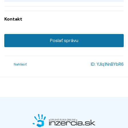
Kontakt
Poslať správu
ID:
YJlq1NnBYbR6
Nahlásiť