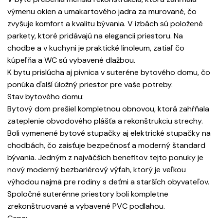
výmenu okien a umakartového jadra za murované, čo
zvyšuje komfort a kvalitu bývania. V izbách sú položené
parkety, ktoré pridávajú na elegancii priestoru. Na
chodbe a v kuchyni je praktické linoleum, zatiaľ čo
kúpeľňa a WC sú vybavené dlažbou.
K bytu prislúcha aj pivnica v suteréne bytového domu, čo
ponúka ďalší úložný priestor pre vaše potreby.
Stav bytového domu:
Bytový dom prešiel kompletnou obnovou, ktorá zahŕňala
zateplenie obvodového plášťa a rekonštrukciu strechy.
Boli vymenené bytové stupačky aj elektrické stupačky na
chodbách, čo zaisťuje bezpečnosť a moderný štandard
bývania. Jedným z najväčších benefitov tejto ponuky je
nový moderný bezbariérový výťah, ktorý je veľkou
výhodou najmä pre rodiny s deťmi a starších obyvateľov.
Spoločné suterénne priestory boli kompletne
zrekonštruované a vybavené PVC podlahou.