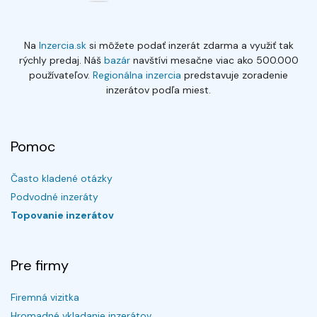
Na
Inzercia.sk
si môžete podať inzerát zdarma a využiť tak
rýchly predaj. Náš
bazár
navštívi mesačne viac ako 500.000
používateľov.
Regionálna inzercia
predstavuje zoradenie
inzerátov podľa miest.
Pomoc
Často kladené otázky
Podvodné inzeráty
Topovanie inzerátov
Pre firmy
Firemná vizitka
Hromadné vkladanie inzerátov