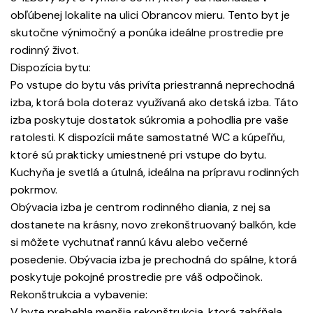
obľúbenej lokalite na ulici Obrancov mieru. Tento byt je
skutočne výnimočný a ponúka ideálne prostredie pre
rodinný život.
Dispozícia bytu:
Po vstupe do bytu vás privíta priestranná neprechodná
izba, ktorá bola doteraz využívaná ako detská izba. Táto
izba poskytuje dostatok súkromia a pohodlia pre vaše
ratolesti. K dispozícii máte samostatné WC a kúpeľňu,
ktoré sú prakticky umiestnené pri vstupe do bytu.
Kuchyňa je svetlá a útulná, ideálna na prípravu rodinných
pokrmov.
Obývacia izba je centrom rodinného diania, z nej sa
dostanete na krásny, novo zrekonštruovaný balkón, kde
si môžete vychutnať rannú kávu alebo večerné
posedenie. Obývacia izba je prechodná do spálne, ktorá
poskytuje pokojné prostredie pre váš odpočinok.
Rekonštrukcia a vybavenie:
V byte prebehla menšia rekonštrukcia, ktorá zahŕňala