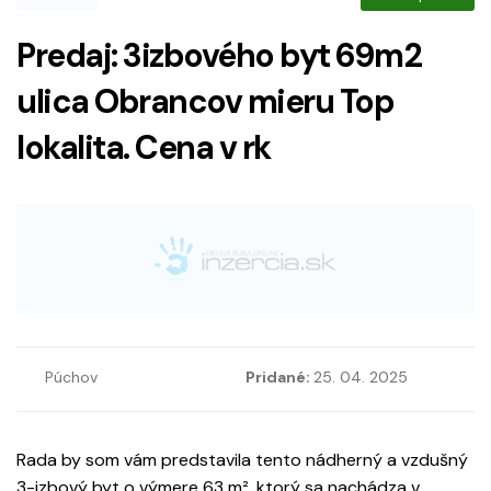
Predaj: 3izbového byt 69m2
ulica Obrancov mieru Top
lokalita. Cena v rk
Púchov
Pridané:
25. 04. 2025
Rada by som vám predstavila tento nádherný a vzdušný
3-izbový byt o výmere 63 m², ktorý sa nachádza v