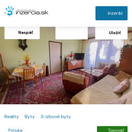
inzerát
Naspäť
Uložiť
Reality
Byty
3-izbové byty
Ponuka
Topovať