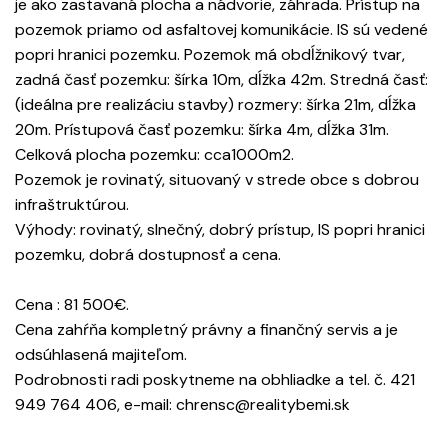
je ako zastavaná plocha a nádvorie, záhrada. Prístup na
pozemok priamo od asfaltovej komunikácie. IS sú vedené
popri hranici pozemku. Pozemok má obdĺžnikový tvar,
zadná časť pozemku: šírka 10m, dĺžka 42m. Stredná časť:
(ideálna pre realizáciu stavby) rozmery: šírka 21m, dĺžka
20m. Prístupová časť pozemku: šírka 4m, dĺžka 31m.
Celková plocha pozemku: cca1000m2.
Pozemok je rovinatý, situovaný v strede obce s dobrou
infraštruktúrou.
Výhody: rovinatý, slnečný, dobrý prístup, IS popri hranici
pozemku, dobrá dostupnosť a cena.
Cena : 81 500€.
Cena zahŕňa kompletný právny a finančný servis a je
odsúhlasená majiteľom.
Podrobnosti radi poskytneme na obhliadke a tel. č. 421
949 764 406, e-mail: chrensc@realitybemi.sk