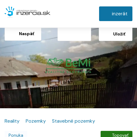
inzerát
Naspäť
Uložiť
Reality
Pozemky
Stavebné pozemky
Ponuka
Topovať