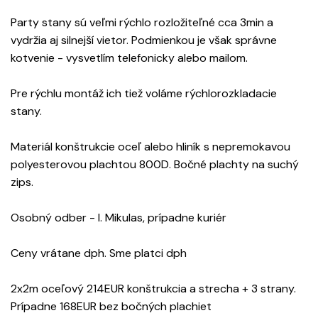
Party stany sú veľmi rýchlo rozložiteľné cca 3min a
vydržia aj silnejší vietor. Podmienkou je však správne
kotvenie - vysvetlím telefonicky alebo mailom.
Pre rýchlu montáž ich tiež voláme rýchlorozkladacie
stany.
Materiál konštrukcie oceľ alebo hliník s nepremokavou
polyesterovou plachtou 800D. Bočné plachty na suchý
zips.
Osobný odber - l. Mikulas, prípadne kuriér
Ceny vrátane dph. Sme platci dph
2x2m oceľový 214EUR konštrukcia a strecha + 3 strany.
Prípadne 168EUR bez bočných plachiet