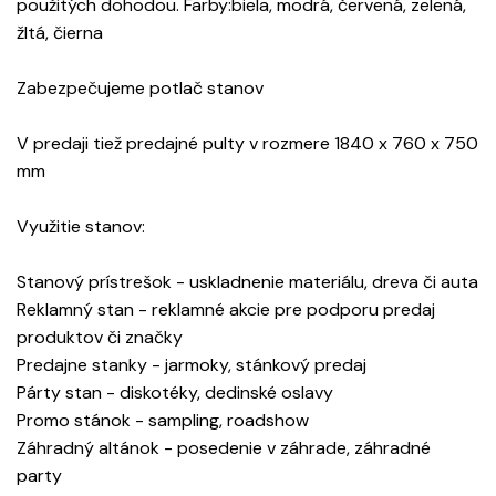
použitých dohodou. Farby:biela, modrá, červená, zelená,
žltá, čierna
Zabezpečujeme potlač stanov
V predaji tiež predajné pulty v rozmere 1840 x 760 x 750
mm
Využitie stanov:
Stanový prístrešok - uskladnenie materiálu, dreva či auta
Reklamný stan - reklamné akcie pre podporu predaj
produktov či značky
Predajne stanky - jarmoky, stánkový predaj
Párty stan - diskotéky, dedinské oslavy
Promo stánok - sampling, roadshow
Záhradný altánok - posedenie v záhrade, záhradné
party