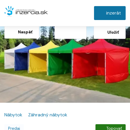
inzerát
Naspäť
Uložiť
Nábytok
Záhradný nábytok
Predaj
Topovať