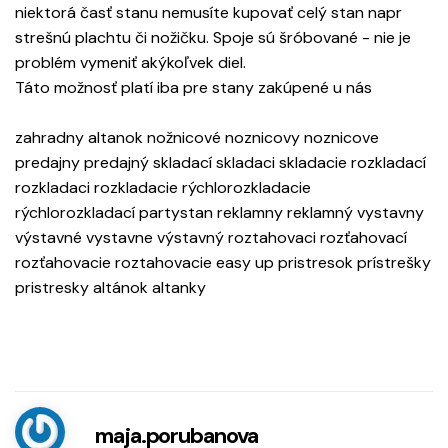
niektorá časť stanu nemusíte kupovať celý stan napr
strešnú plachtu či nožičku. Spoje sú šróbované - nie je
problém vymeniť akýkoľvek diel.
Táto možnosť platí iba pre stany zakúpené u nás
zahradny altanok nožnicové noznicovy noznicove
predajny predajný skladací skladaci skladacie rozkladací
rozkladaci rozkladacie rýchlorozkladacie
rýchlorozkladací partystan reklamny reklamný vystavny
výstavné vystavne výstavný roztahovaci rozťahovací
rozťahovacie roztahovacie easy up pristresok prístrešky
pristresky altánok altanky
maja.porubanova