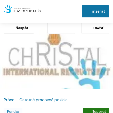
inzerát
Naspäť
Uložiť
Práca
Ostatné pracovné pozície
Ponuka
Topovať