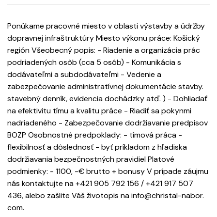
Ponúkame pracovné miesto v oblasti výstavby a údržby
dopravnej infraštruktúry Miesto výkonu práce: Košický
región Všeobecný popis: - Riadenie a organizácia prác
podriadených osôb (cca 5 osôb) - Komunikácia s
dodávateľmi a subdodávateľmi - Vedenie a
zabezpečovanie administratívnej dokumentácie stavby.
stavebný denník, evidencia dochádzky atď. ) - Dohliadať
na efektivitu tímu a kvalitu práce - Riadiť sa pokynmi
nadriadeného - Zabezpečovanie dodržiavanie predpisov
BOZP Osobnostné predpoklady: - tímová práca -
flexibilnosť a dôslednosť - byť príkladom z hľadiska
dodržiavania bezpečnostných pravidiel Platové
podmienky: - 1100, -€ brutto + bonusy V prípade záujmu
nás kontaktujte na +421 905 792 156 / +421 917 507
436, alebo zašlite Váš životopis na info@christal-nabor.
com.