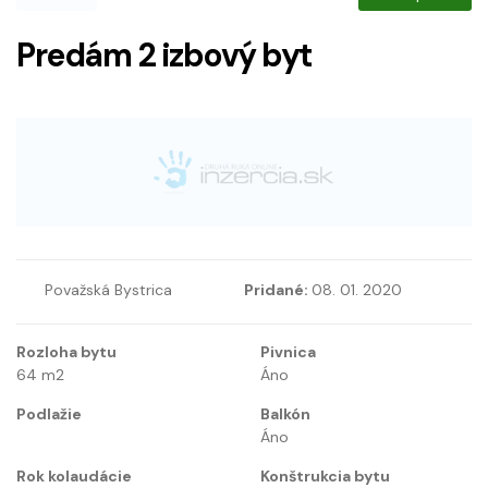
Predám 2 izbový byt
Považská Bystrica
Pridané:
08. 01. 2020
Rozloha bytu
Pivnica
64
m2
Áno
Podlažie
Balkón
Áno
Rok kolaudácie
Konštrukcia bytu