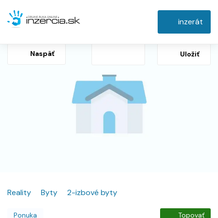
inzerát
Naspäť
Uložiť
Reality
Byty
2-izbové byty
Ponuka
Topovať