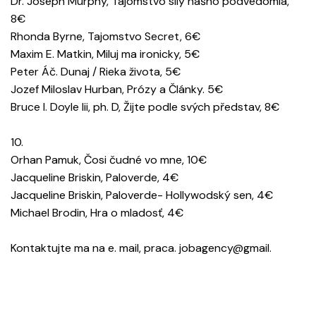
Dr. Joseph Murphy, Tajomstvo sily nášho podvedomia,
8€
Rhonda Byrne, Tajomstvo Secret, 6€
Maxim E. Matkin, Miluj ma ironicky, 5€
Peter Áč. Dunaj / Rieka života, 5€
Jozef Miloslav Hurban, Prózy a Články. 5€
Bruce I. Doyle Iii, ph. D, Žijte podle svých představ, 8€
10.
Orhan Pamuk, Čosi čudné vo mne, 10€
Jacqueline Briskin, Paloverde, 4€
Jacqueline Briskin, Paloverde- Hollywodský sen, 4€
Michael Brodin, Hra o mladosť, 4€
Kontaktujte ma na e. mail, praca. jobagency@gmail.