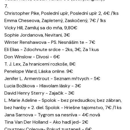
7.
Christopher Pike, Poslední upír, Poslední upír 2, 4€ /1ks
Emma Cheseova, Zapletený, Zaskočený, 7€ / 1ks
Vicky Hill, Zamiluj sa do mňa, 9,80€
Sophie Jordanova, Nevitani, 3€
Winter Renshawova - PS. Nesnášim te - 7€
Eli Elias - Zdochnute srdce - 2ks, 3€, Za 1 kus
Don Winslow - Divosi - 6€
T. J. Lex, Za hranicemi rozkoše, 8€
Penelope Ward, Láska online. 9€
Jenifer L. Armentrout - Seznam mŕtvych - 5€
Lucia Božikova - Hlavolam lásky - 3€
David Henry Sterry - Zajačik - 3€
L. Marie Adeline - Spolok - bez predsudkov, bez zábran,
bez hanby + 2. diel. Spolok - Hriešne tajomstvo, 7€ /1 ks
Jana Sarnova - Tygrom sa nesníva - 4€ nová
Tina Van Der Holland - Ako hadí jed- 2€
Courtney Coleova- Pokud zustaneš - 6€