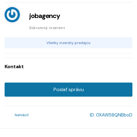
jobagency
Súkromný inzerent
Všetky inzeráty predajcu
Kontakt
Poslať správu
ID:
0XAW58QNBboD
Nahlásiť