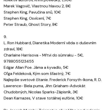
Marek Vagovič, Vlastnou hlavou 2, 8€
Stephen King, Pavučina snů, 10€
Stephen King, Osvícení, 7€
Peter Straub, Ghost Story, 8€
9.
L. Ron Hubbard, Dianetika Moderní věda o duševním
zdraví, 18€
Charlaine Harrisova - Mŕtvi do súmraku - 5€,
9788055123455
Edgar Allan Poe. Jáma a kyvadlo, 5€
Oľga Feldeková, Kým som šťastný, 7€
Najlepšie svetové čítanie. Frederick Forsyth-Ikona, R. D.
Lawrence- Biela puma, Jihn Griaham-Advokát
Chudobných, Nicolas Sparks-Zápisník, 3€
Dean Karnazes, V stave totálnej eufórie, 10€