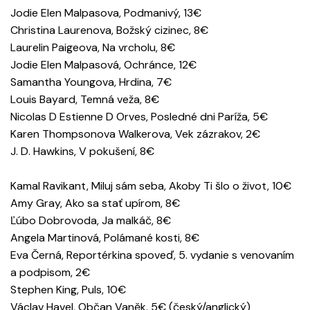
Jodie Elen Malpasova, Podmanivý, 13€
Christina Laurenova, Božský cizinec, 8€
Laurelin Paigeova, Na vrcholu, 8€
Jodie Elen Malpasová, Ochránce, 12€
Samantha Youngova, Hrdina, 7€
Louis Bayard, Temná veža, 8€
Nicolas D Estienne D Orves, Posledné dni Paríža, 5€
Karen Thompsonova Walkerova, Vek zázrakov, 2€
J. D. Hawkins, V pokušení, 8€
Kamal Ravikant, Miluj sám seba, Akoby Ti šlo o život, 10€
Amy Gray, Ako sa stať upírom, 8€
Ľúbo Dobrovoda, Ja malkáč, 8€
Angela Martinová, Polámané kosti, 8€
Eva Černá, Reportérkina spoveď, 5. vydanie s venovaním
a podpisom, 2€
Stephen King, Puls, 10€
Václav Havel, Občan Vaněk. 5€ (český/anglický)