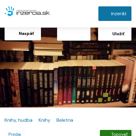
inzerát
Naspäť
Uložiť
Knihy, hudba
Knihy
Beletria
Predaj
Topovať