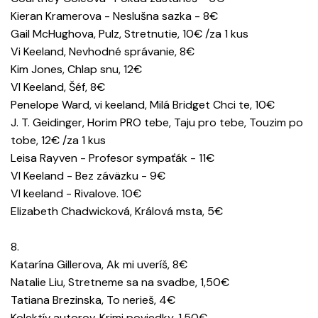
Kieran Kramerova - Neslušna sazka - 8€
Gail McHughova, Pulz, Stretnutie, 10€ /za 1 kus
Vi Keeland, Nevhodné správanie, 8€
Kim Jones, Chlap snu, 12€
VI Keeland, Šéf, 8€
Penelope Ward, vi keeland, Milá Bridget Chci te, 10€
J. T. Geidinger, Horim PRO tebe, Taju pro tebe, Touzim po
tobe, 12€ /za 1 kus
Leisa Rayven - Profesor sympaťák - 11€
VI Keeland - Bez záväzku - 9€
VI keeland - Rivalove. 10€
Elizabeth Chadwicková, Králová msta, 5€
8.
Katarína Gillerova, Ak mi uveríš, 8€
Natalie Liu, Stretneme sa na svadbe, 1,50€
Tatiana Brezinska, To nerieš, 4€
Kolektív autorov, Krimi poviedky, 1,50€