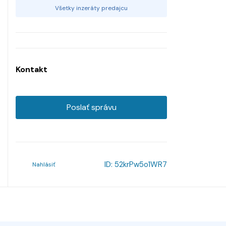
Všetky inzeráty predajcu
Kontakt
Poslať správu
ID:
52krPw5o1WR7
Nahlásiť