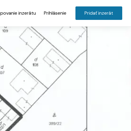
povanie inzerátu
Prihlásenie
Pridať inzerát