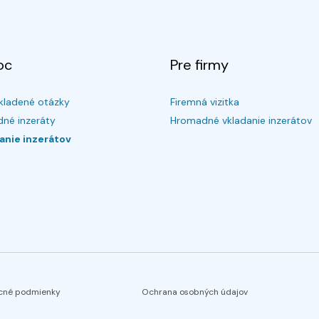
oc
Pre firmy
kladené otázky
Firemná vizitka
né inzeráty
Hromadné vkladanie inzerátov
anie inzerátov
cné podmienky
Ochrana osobných údajov