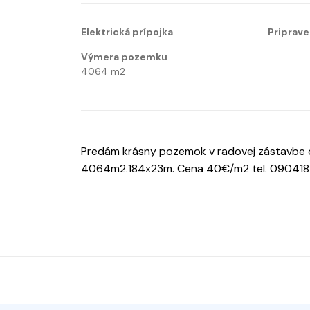
Elektrická prípojka
Priprave
Výmera pozemku
4064
m2
Predám krásny pozemok v radovej zástavbe o
4064m2.184x23m. Cena 40€/m2 tel. 09041