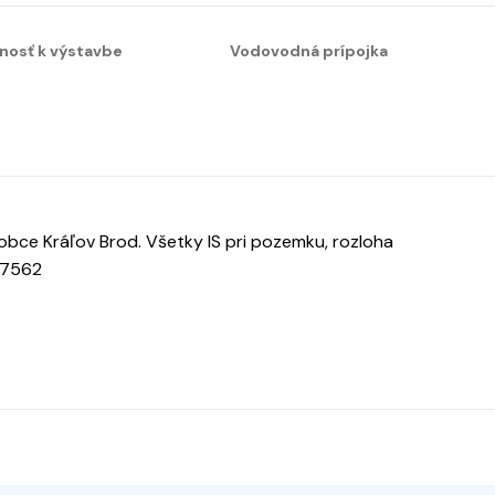
nosť k výstavbe
Vodovodná prípojka
bce Kráľov Brod. Všetky IS pri pozemku, rozloha
87562