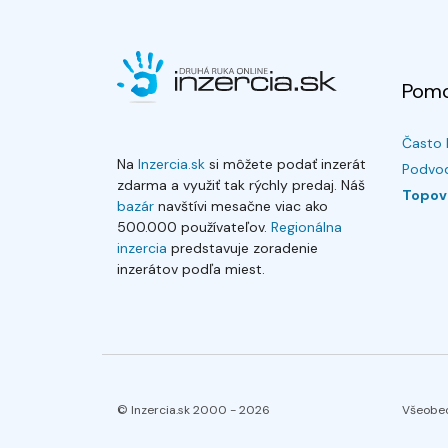
Pom
Často 
Na
Inzercia.sk
si môžete podať inzerát
Podvod
zdarma a využiť tak rýchly predaj. Náš
Topov
bazár
navštívi mesačne viac ako
500.000 používateľov.
Regionálna
inzercia
predstavuje zoradenie
inzerátov podľa miest.
© Inzercia.sk 2000 -
2026
Všeobe