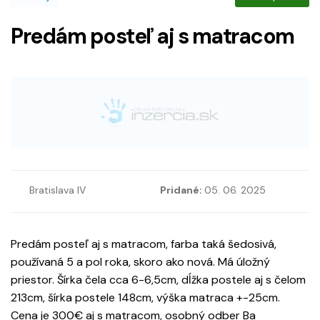
Predám posteľ aj s matracom
Bratislava IV
Pridané:
05. 06. 2025
Predám posteľ aj s matracom, farba taká šedosivá,
používaná 5 a pol roka, skoro ako nová. Má úložný
priestor. Šírka čela cca 6-6,5cm, dĺžka postele aj s čelom
213cm, šírka postele 148cm, výška matraca +-25cm.
Cena je 300€ aj s matracom, osobný odber Ba