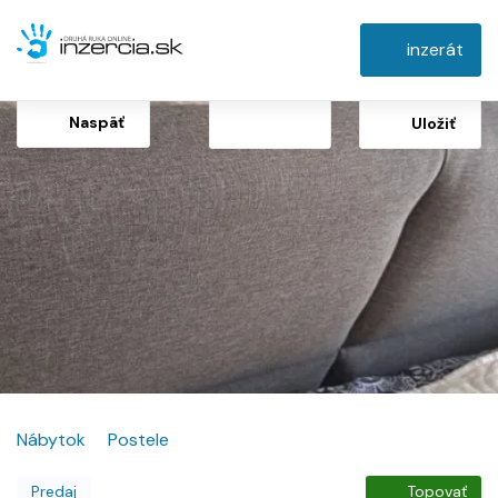
inzerát
Naspäť
Uložiť
Nábytok
Postele
Predaj
Topovať