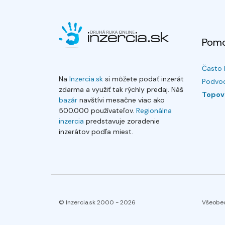
Pom
Často 
Na
Inzercia.sk
si môžete podať inzerát
Podvod
zdarma a využiť tak rýchly predaj. Náš
Topov
bazár
navštívi mesačne viac ako
500.000 používateľov.
Regionálna
inzercia
predstavuje zoradenie
inzerátov podľa miest.
© Inzercia.sk 2000 -
2026
Všeobe