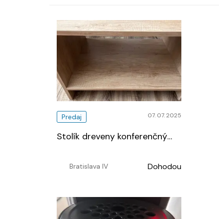
07. 07. 2025
Predaj
Stolík dreveny konferenčný
…
Dohodou
Bratislava IV