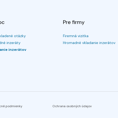
oc
Pre firmy
kladené otázky
Firemná vizitka
né inzeráty
Hromadné vkladanie inzerátov
anie inzerátov
cné podmienky
Ochrana osobných údajov