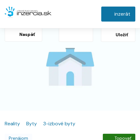
inzerát
Naspäť
Uložiť
Reality
Byty
3-izbové byty
Prenájom
Topovať