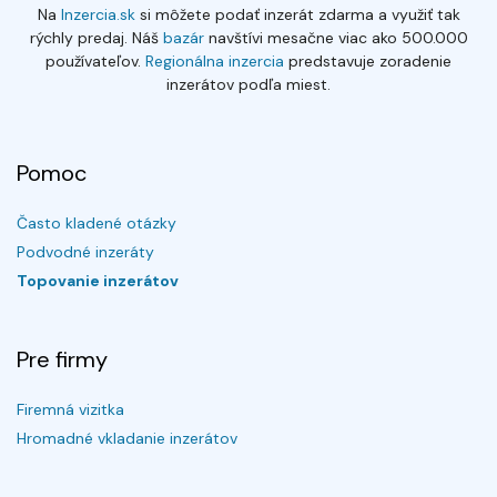
Na
Inzercia.sk
si môžete podať inzerát zdarma a využiť tak
rýchly predaj. Náš
bazár
navštívi mesačne viac ako 500.000
používateľov.
Regionálna inzercia
predstavuje zoradenie
inzerátov podľa miest.
Pomoc
Často kladené otázky
Podvodné inzeráty
Topovanie inzerátov
Pre firmy
Firemná vizitka
Hromadné vkladanie inzerátov