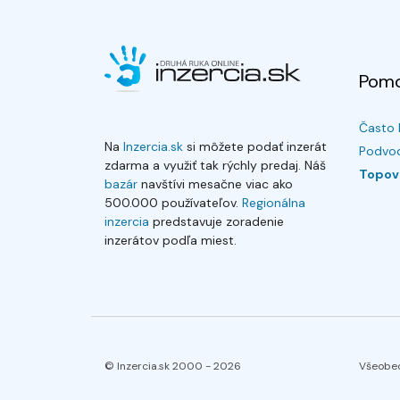
Pom
Často 
Na
Inzercia.sk
si môžete podať inzerát
Podvod
zdarma a využiť tak rýchly predaj. Náš
Topov
bazár
navštívi mesačne viac ako
500.000 používateľov.
Regionálna
inzercia
predstavuje zoradenie
inzerátov podľa miest.
© Inzercia.sk 2000 -
2026
Všeobe