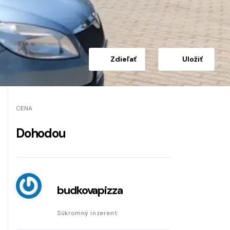
Zdieľať
Uložiť
CENA
Dohodou
budkovapizza
Súkromný inzerent