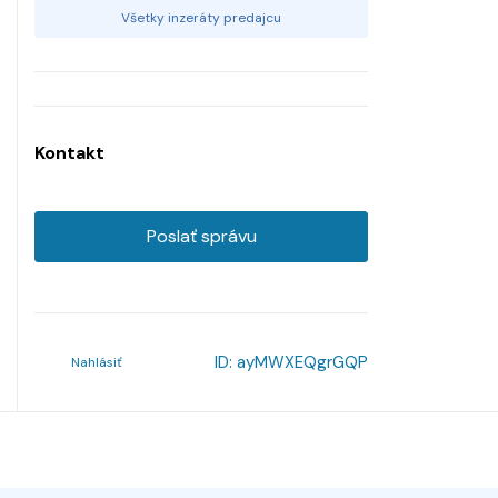
Všetky inzeráty predajcu
Kontakt
Poslať správu
ID:
ayMWXEQgrGQP
Nahlásiť