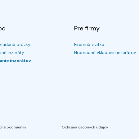
oc
Pre firmy
kladené otázky
Firemná vizitka
né inzeráty
Hromadné vkladanie inzerátov
anie inzerátov
cné podmienky
Ochrana osobných údajov