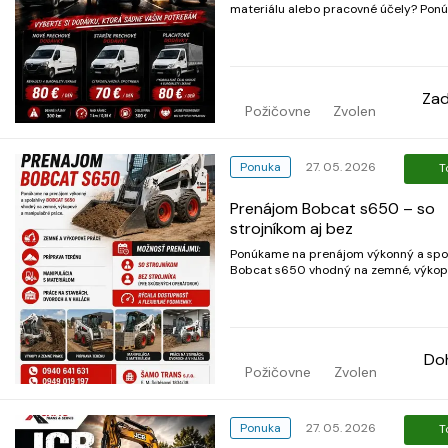
materiálu alebo pracovné účely? Pon
spoľahlivé a pravidelne servisované 
za výhodné ceny. 🔧 V našej ponuke: Nové
plechové dodávky – bezpečný a komf
prevoz 80 € / deň Staršie plecho
Za
Požičovne
Zvolen
Ponuka
27. 05. 2026
T
Prenájom Bobcat s650 – so
strojníkom aj bez
Ponúkame na prenájom výkonný a spoľ
Bobcat s650 vhodný na zemné, výkop
manipulačné práce. ✔ zemné a výkopové
práce ✔ príprava terénu ✔ manipuláci
materiálom ✔ práce na stavbách, dvor
halách Možnosť prenájmu: • so strojníkom • bez
s...
Do
Požičovne
Zvolen
Ponuka
27. 05. 2026
T