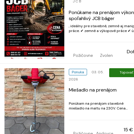
JCB
Ponúkame na prenájom výkon
spoľahlivý JCB báger
, ideálny pre stavebné, zemné aj mani
práce. ✔ zemné a výkopové práce ✔ úprava a
zarovnanie terénu ✔ nakládka, vykládk
presun materiálu ✔ práce na stavbách
dvoroch aj v halách Výhody JCB: • vysoký
výkon a spoľahlivosť • vhodný aj do nár
Do
Požičovne
Zvolen
Ponuka
03. 05.
Topovať
2026
Miešadlo na prenájom
Ponúkam na prenájom stavebné
miešadlo na maltu na 230V. Cena
prenájmu je 15€ na deň. Vratná záloha
je 40€. Pri poškodení miešadla sa
záloha nevracia. Volať na 0915038941
alebo na 0948910308.
15 €
Požičovne
Andovce