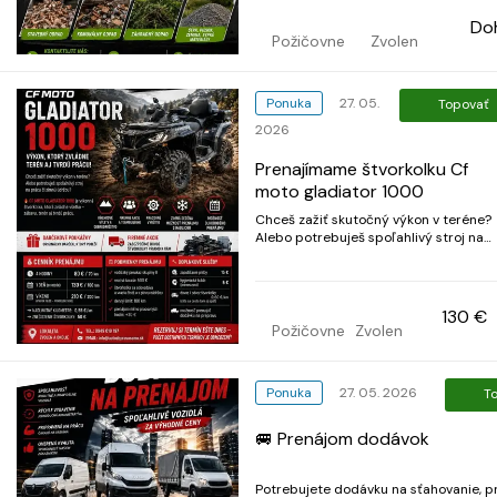
Do
Požičovne
Zvolen
Ponuka
27. 05.
Topovať
2026
Prenajímame štvorkolku Cf
moto gladiator 1000
Chceš zažiť skutočný výkon v teréne?
Alebo potrebuješ spoľahlivý stroj na
prácu či zimnú údržbu? 🔥 Cf moto
gladiator 1000 je výkonná štvorkolka,
ktorá zvládne všetko – zábavu, terén a
tvrdú prácu. ✅ víkendové výlety a
130 €
dobrodružstvo ✅ firemné akcie...
Požičovne
Zvolen
Ponuka
27. 05. 2026
T
🚐 Prenájom dodávok
Potrebujete dodávku na sťahovanie, p