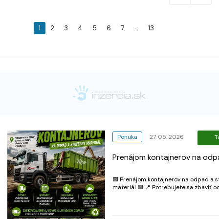
1
2
3
4
5
6
7
...
13
Ponuka
27. 05. 2026
T
Prenájom kontajnerov na odp
🟩 Prenájom kontajnerov na odpad a 
materiál 🟩 📍 Potrebujete sa zbaviť 
stavby, záhrady alebo domácnosti? 📦
Ponúkame prenájom kontajnerov rôzn
veľkostí – ideálne na stavebný, komuná
záhradný odpad! ✅ Rýchle pristav