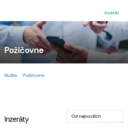
inzerát
Požičovne
Služby
Požičovne
Od najnovších
Inzeráty