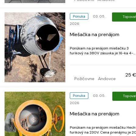
Ponuka
03. 05.
Topova
2026
Miešačka na prenájom
Ponúkam na prenájom miešačku 3
furikový na 380V zásuvka je 16-ka 4-
kolík. Cena prenájmu je 25€ na deň. V
prípade prenájmu na viac ak 5 dní ce
je 20€ na deň. Vratná záloha je 80€. P
poškodený miešačky sa záloha nevraci
25 €
Volať na 0915038941 alebo na 0...
Požičovne
Andovce
Ponuka
03. 05.
Topova
2026
Miešačka na prenájom
Ponúkam na prenájom miešačku Hech
furikový na 230V. Cena prenájmu je 2