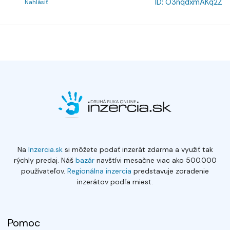
ID:
O3nqdxmAKq2Z
Nahlásiť
Na
Inzercia.sk
si môžete podať inzerát zdarma a využiť tak
rýchly predaj. Náš
bazár
navštívi mesačne viac ako 500.000
používateľov.
Regionálna inzercia
predstavuje zoradenie
inzerátov podľa miest.
Pomoc