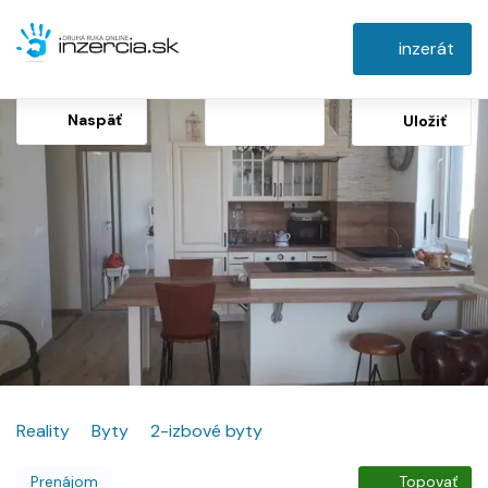
inzerát
Naspäť
Uložiť
Reality
Byty
2-izbové byty
Prenájom
Topovať