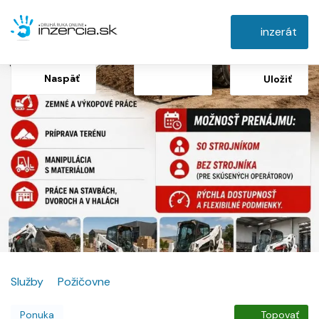
inzerát
Naspäť
Uložiť
Služby
Požičovne
Ponuka
Topovať