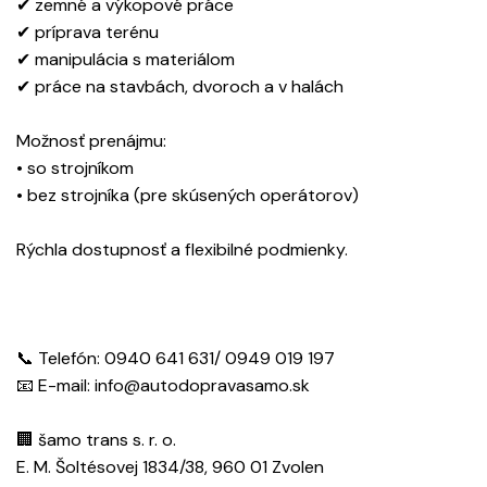
✔ zemné a výkopové práce
✔ príprava terénu
✔ manipulácia s materiálom
✔ práce na stavbách, dvoroch a v halách
Možnosť prenájmu:
• so strojníkom
• bez strojníka (pre skúsených operátorov)
Rýchla dostupnosť a flexibilné podmienky.
📞 Telefón: 0940 641 631/ 0949 019 197
📧 E-mail: info@autodopravasamo.sk
🏢 šamo trans s. r. o.
E. M. Šoltésovej 1834/38, 960 01 Zvolen