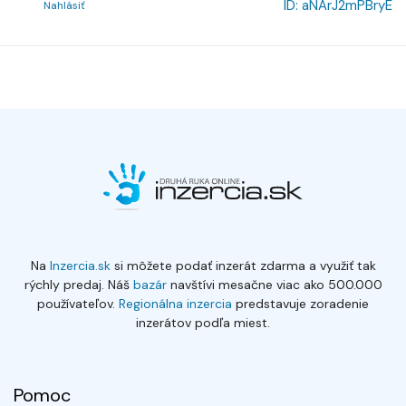
ID:
aNArJ2mPBryE
Nahlásiť
Na
Inzercia.sk
si môžete podať inzerát zdarma a využiť tak
rýchly predaj. Náš
bazár
navštívi mesačne viac ako 500.000
používateľov.
Regionálna inzercia
predstavuje zoradenie
inzerátov podľa miest.
Pomoc