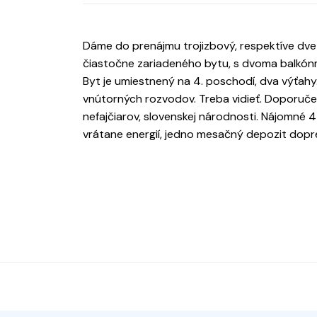
Dáme do prenájmu trojizbový, respektíve dve
čiastočne zariadeného bytu, s dvoma balkónmi
Byt je umiestnený na 4. poschodí, dva výťa
vnútorných rozvodov. Treba vidieť. Doporuč
nefajčiarov, slovenskej národnosti. Nájomn
vrátane energií, jedno mesačný depozit dopre