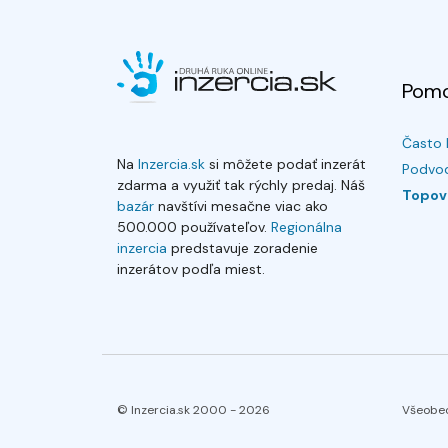
Pom
Často 
Na
Inzercia.sk
si môžete podať inzerát
Podvod
zdarma a využiť tak rýchly predaj. Náš
Topov
bazár
navštívi mesačne viac ako
500.000 používateľov.
Regionálna
inzercia
predstavuje zoradenie
inzerátov podľa miest.
© Inzercia.sk 2000 -
2026
Všeobe