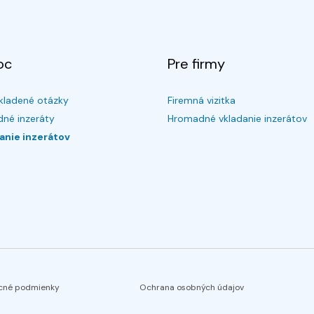
oc
Pre firmy
kladené otázky
Firemná vizitka
né inzeráty
Hromadné vkladanie inzerátov
anie inzerátov
cné podmienky
Ochrana osobných údajov