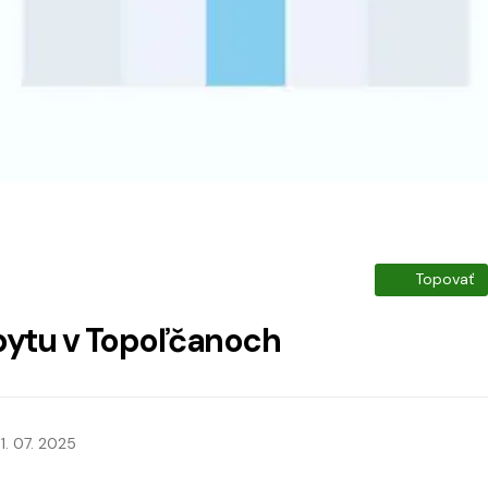
Topovať
bytu v Topoľčanoch
1. 07. 2025