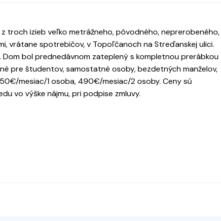
 z troch izieb veľko metrážneho, pôvodného, neprerobeného,
, vrátane spotrebičov, v Topoľčanoch na Streďanskej ulici.
hy. Dom bol prednedávnom zateplený s kompletnou prerábkou
ené pre študentov, samostatné osoby, bezdetných manželov,
é 450€/mesiac/1 osoba, 490€/mesiac/2 osoby. Ceny sú
du vo výške nájmu, pri podpise zmluvy.