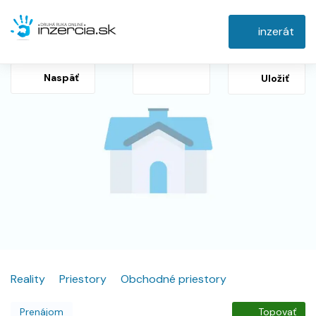
inzerát
Naspäť
Uložiť
Reality
Priestory
Obchodné priestory
Prenájom
Topovať