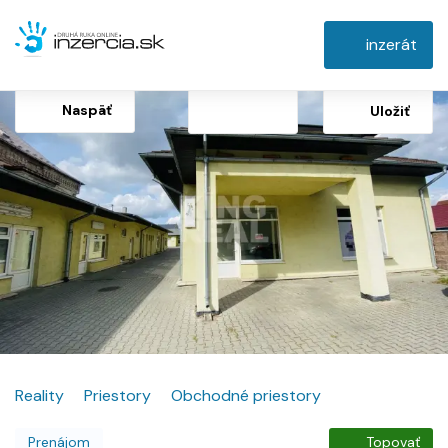
inzerát
Naspäť
Uložiť
Reality
Priestory
Obchodné priestory
Prenájom
Topovať