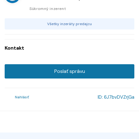
Súkromný inzerent
Všetky inzeráty predajcu
Kontakt
Poslať správu
ID:
6J7bvDVZrjGa
Nahlásiť