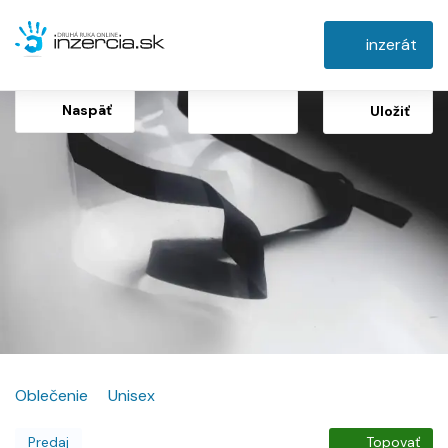
inzerát
Naspäť
Uložiť
Oblečenie
Unisex
Predaj
Topovať