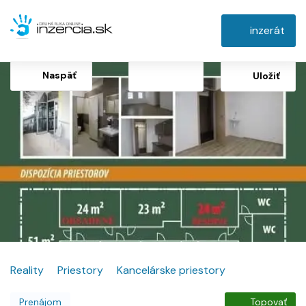
inzerát
Naspäť
Uložiť
Reality
Priestory
Kancelárske priestory
Prenájom
Topovať