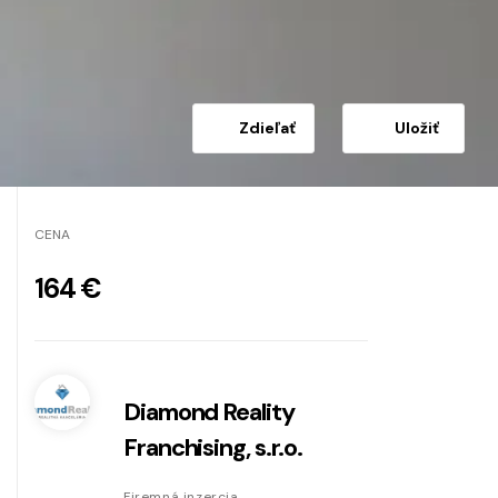
Zdieľať
Uložiť
CENA
164 €
Diamond Reality
Franchising, s.r.o.
Firemná inzercia