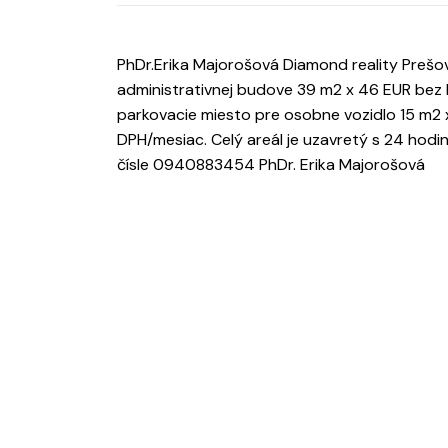
PhDr.Erika Majorošová Diamond reality Prešov
administrativnej budove 39 m2 x 46 EUR bez
parkovacie miesto pre osobne vozidlo 15 m2 
DPH/mesiac. Celý areál je uzavretý s 24 hod
čísle 0940883454 PhDr. Erika Majorošová