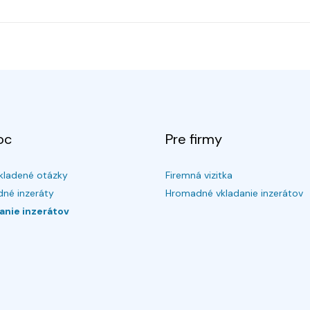
oc
Pre firmy
kladené otázky
Firemná vizitka
né inzeráty
Hromadné vkladanie inzerátov
anie inzerátov