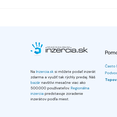
Pom
Často 
Na
Inzercia.sk
si môžete podať inzerát
Podvod
zdarma a využiť tak rýchly predaj. Náš
Topov
bazár
navštívi mesačne viac ako
500.000 používateľov.
Regionálna
inzercia
predstavuje zoradenie
inzerátov podľa miest.