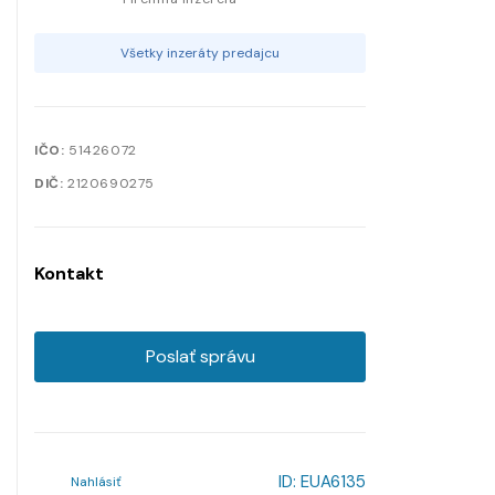
Všetky inzeráty predajcu
IČO:
51426072
DIČ:
2120690275
Kontakt
Poslať správu
ID:
EUA6135
Nahlásiť