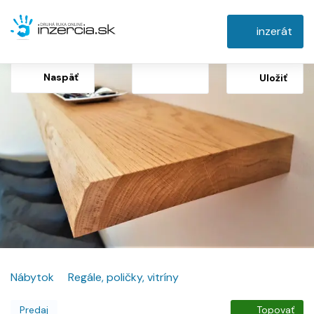
inzerát
Naspäť
Uložiť
Nábytok
Regále, poličky, vitríny
Predaj
Topovať