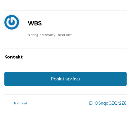
WBS
Neregistrovaný inzerent
Kontakt
Poslať správu
ID:
O3nqdGEQr2Z8
Nahlásiť