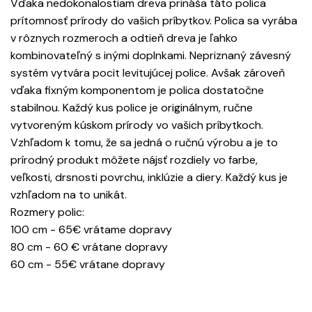
Vďaka nedokonalostiam dreva prináša táto polica
prítomnosť prírody do vašich príbytkov. Polica sa vyrába
v rôznych rozmeroch a odtieň dreva je ľahko
kombinovateľný s inými doplnkami. Nepriznaný závesný
systém vytvára pocit levitujúcej police. Avšak zároveň
vďaka fixným komponentom je polica dostatočne
stabilnou. Každý kus police je originálnym, ručne
vytvoreným kúskom prírody vo vašich príbytkoch.
Vzhľadom k tomu, že sa jedná o ručnú výrobu a je to
prírodný produkt môžete nájsť rozdiely vo farbe,
veľkosti, drsnosti povrchu, inklúzie a diery. Každý kus je
vzhľadom na to unikát.
Rozmery polic:
100 cm - 65€ vrátame dopravy
80 cm - 60 € vrátane dopravy
60 cm - 55€ vrátane dopravy