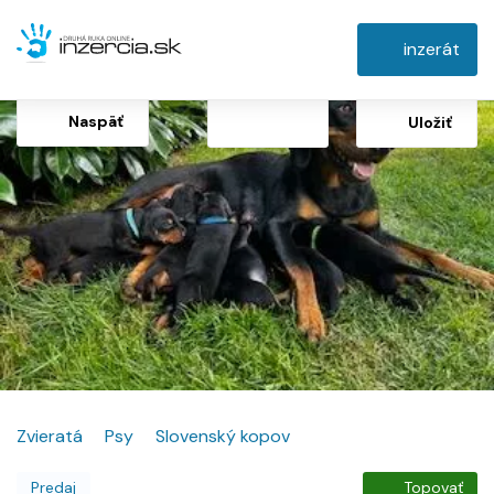
inzerát
Naspäť
Uložiť
Zvieratá
Psy
Slovenský kopov
Predaj
Topovať