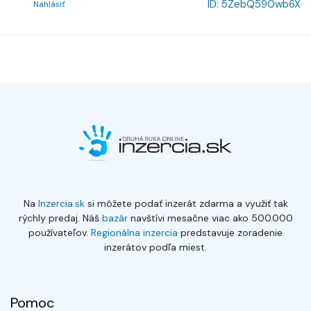
ID:
5ZebQ590wb6X
Nahlásiť
Na
Inzercia.sk
si môžete podať inzerát zdarma a využiť tak
rýchly predaj. Náš
bazár
navštívi mesačne viac ako 500.000
používateľov.
Regionálna inzercia
predstavuje zoradenie
inzerátov podľa miest.
Pomoc