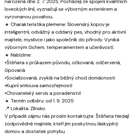
narozená dne 2. 7. 2025. Pocházejí ze spojení kvalitních
loveckých linií, vyznačují se výborným exteriérem a
vyrovnanou povahou.
🔸 Charakteristika plemene: Slovenský kopov je
inteligentní, odvážný a oddaný pes, vhodný pro aktivní
majitele, myslivce i jako společník do přírody. Vyniká
výborným čichem, temperamentem a učenlivostí.
🔸 Nabízíme:
•Štěňata s průkazem původu, očkovaná, odčervená,
čipovaná
•Socializovaná, zvyklá na běžný chod domácnosti
•Kupní smlouva samozřejmostí
•Chovatelský servis a poradenství
🔸 Termín odběru: od 1. 9. 2025
📍 Lokalita: Zlínsko
V případě zájmu nás prosím kontaktujte. Štěňata hledají
zodpovědné majitele, kteří jim poskytnou láskyplný
domov a dostatek pohybu