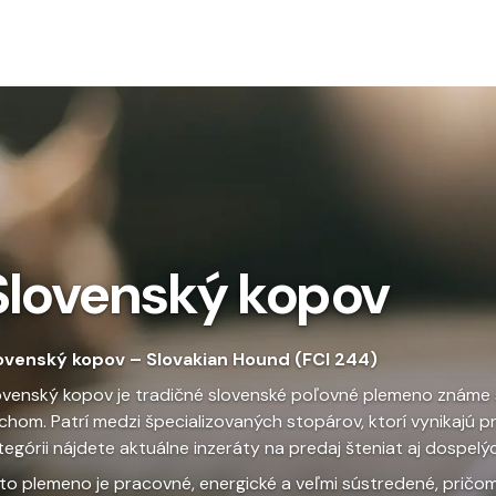
To
Slovenský kopov
ovenský kopov – Slovakian Hound (FCI 244)
ovenský kopov je tradičné slovenské poľovné plemeno známe
chom. Patrí medzi špecializovaných stopárov, ktorí vynikajú pr
tegórii nájdete aktuálne inzeráty na predaj šteniat aj dospel
to plemeno je pracovné, energické a veľmi sústredené, pričom 