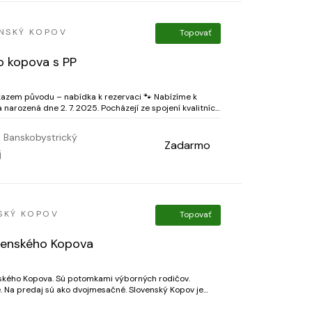
NSKÝ KOPOV
Topovať
o kopova s PP
kazem původu – nabídka k rezervaci 🐾 Nabízíme k
narozená dne 2. 7. 2025. Pocházejí ze spojení kvalitních
loveckých linií, vyznačují se výborným exteriérem a vyrovnanou povahou. 🔸...
Banskobystrický
Zadarmo
j
SKÝ KOPOV
Topovať
ovenského Kopova
ského Kopova. Sú potomkami výborných rodičov.
. Na predaj sú ako dvojmesačné. Slovenský Kopov je
priateľské plemeno, skvelý strážny pes a má veľmi rád deti. tel. 0907 539 307