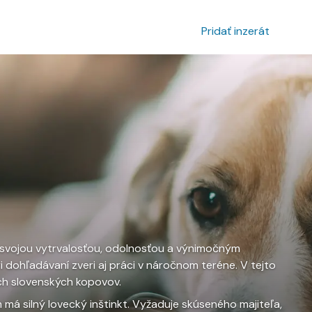
povanie inzerátu
Prihlásenie
Pridať inzerát
 svojou vytrvalosťou, odolnosťou a výnimočným
i dohľadávaní zveri aj práci v náročnom teréne. V tejto
ých slovenských kopovov.
má silný lovecký inštinkt. Vyžaduje skúseného majiteľa,