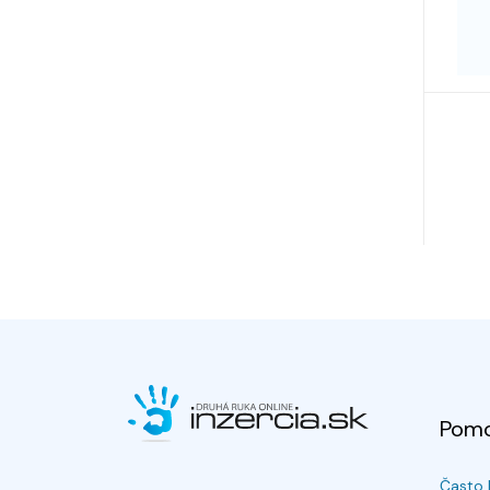
Pom
Často 