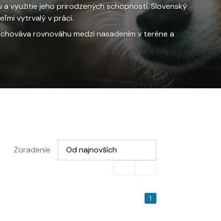
a využitie jeho prirodzených schopností. Slovenský
mi vytrvalý v práci.
zachováva rovnováhu medzi nasadením v teréne a
Vyberte možnosť
Zoradenie
Od najnovších
1