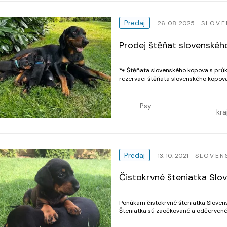
Predaj
26. 08. 2025
SLOVE
Prodej štěňat slovenskéh
🐾 Štěňata slovenského kopova s prů
rezervaci štěňata slovenského kopova 
Psy
kra
Predaj
13. 10. 2021
SLOVEN
Čistokrvné šteniatka Sl
Ponúkam čistokrvné šteniatka Sloven
Šteniatka sú zaočkované a odčervené