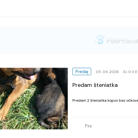
Predaj
05. 04. 2026
SLOVE
Predam šteniatka
Predam 2 šteniatka kopov bez očkov
Psy