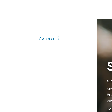
Zvieratá
Sl
Sl
ču
ka
To