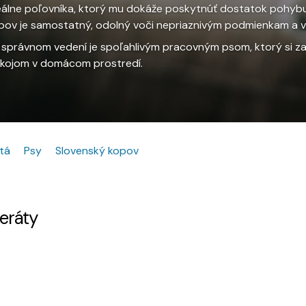
eálne poľovníka, ktorý mu dokáže poskytnúť dostatok pohybu 
pov je samostatný, odolný voči nepriaznivým podmienkam a veľ
i správnom vedení je spoľahlivým pracovným psom, ktorý si 
kojom v domácom prostredí.
tá
Psy
Slovenský kopov
zeráty