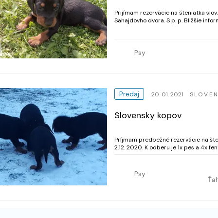
Prijímam rezervácie na šteniatka slov
Sahajdovho dvora. S p. p. Bližšie info
Psy
Predaj
20. 01. 2021
SLOVE
Slovensky kopov
Príjmam predbežné rezervácie na šte
2.12. 2020. K odberu je 1x pes a 4x fenka. Šteniatká majú 4 týždne, zdravé, hravé, začí
pomaly socializovať. K odberu budú 2
Psy
Ťa