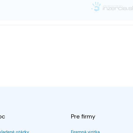
oc
Pre firmy
kladené otázky
Firemná vizitka