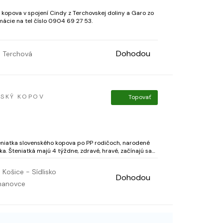
. kopova v spojení Cindy z Terchovskej doliny a Garo zo
rmácie na tel číslo 0904 69 27 53.
Dohodou
Terchová
NSKÝ KOPOV
Topovať
niatka slovenského kopova po PP rodičoch, narodené
najú sa
xodčervené, zaočkované s vet. preuka...
Košice - Sídlisko
Dohodou
hanovce