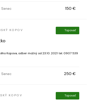
150 €
Senec
NSKÝ KOPOV
Topovať
tko
kého Kopova, odber možný od 23.10. 2021 tel. 0907 539
250 €
Senec
NSKÝ KOPOV
Topovať