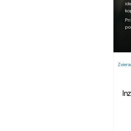
id
ko
Pr
po
Zviera
In