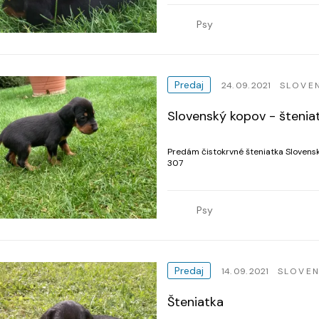
Psy
Predaj
24. 09. 2021
SLOVE
Slovenský kopov - štenia
Predám čistokrvné šteniatka Slovens
307
Psy
Predaj
14. 09. 2021
SLOVE
Šteniatka