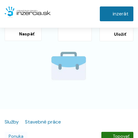
inzerát
Naspäť
Uložiť
Služby
Stavebné práce
Ponuka
Topovať