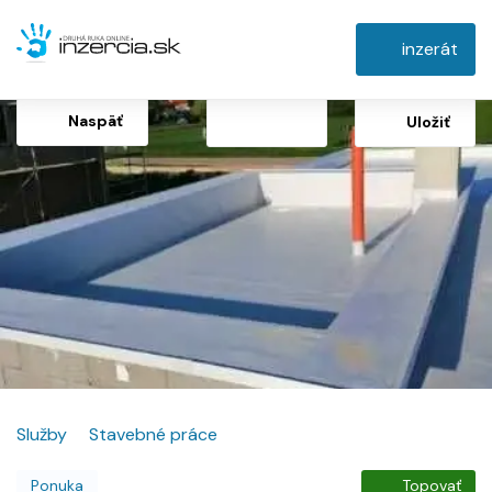
inzerát
Naspäť
Uložiť
Služby
Stavebné práce
Ponuka
Topovať