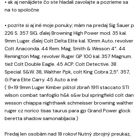
• ak aj nenájdete čo ste hladali zavolajte a pozrieme sa
na to spoločne
• pozrite si aj iné moje ponuky; mám na predaj Sig Sauer p
226 S. 357 SIG. ďalej Browning High Power mod. 35 kal.
9mm Luger. ďalej Colt Delta Elite kal. 10mm Auto. revolver
Colt Anaconda. 44 Rem. Mag. Smith & Wesson 4”. 44
Remington Mag. revolver Ruger GP 100 kal. 357 Magnum.
tiež Colt Double Eagle. 45 ACP. Colt Detective. 38
Special. S&W. 38, Walther Ppk, colt King Cobra 2,5”. 357,
či Para Elite Carry. 45 Auto a iné
( 9×19 9mm Luger Kimber pištol zbraň 1911 staccato STI
wilson combat tanfoglio h&k s&w bul springfield colt dan
wesson chiappa nighthawk schmeisser browning walther
ruger cz norico tisas taurus para gp Grand Power glock
beretta shadow samonabíjacia )
Predaj len osobám nad 18 rokov! Nutný zbrojný preukaz,