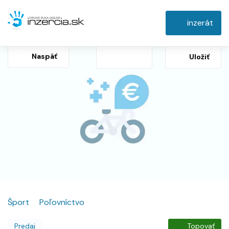
inzerát
Naspäť
Uložiť
Šport
Poľovníctvo
Predaj
Topovať