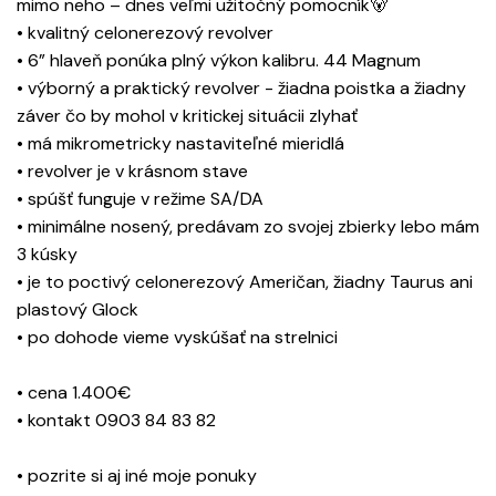
mimo neho – dnes veľmi užitočný pomocník🐻
• kvalitný celonerezový revolver
• 6” hlaveň ponúka plný výkon kalibru. 44 Magnum
• výborný a praktický revolver - žiadna poistka a žiadny
záver čo by mohol v kritickej situácii zlyhať
• má mikrometricky nastaviteľné mieridlá
• revolver je v krásnom stave
• spúšť funguje v režime SA/DA
• minimálne nosený, predávam zo svojej zbierky lebo mám
3 kúsky
• je to poctivý celonerezový Američan, žiadny Taurus ani
plastový Glock
• po dohode vieme vyskúšať na strelnici
• cena 1.400€
• kontakt 0903 84 83 82
• pozrite si aj iné moje ponuky